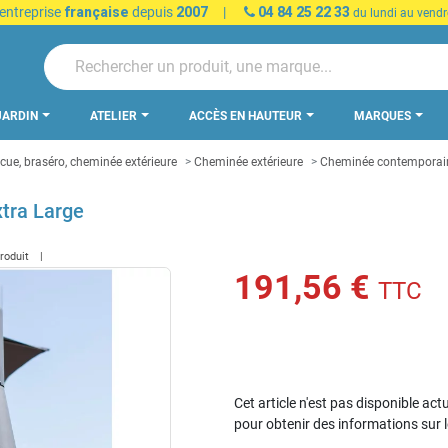
 entreprise
française
depuis
2007
|
04 84 25 22 33
du lundi au vendr
JARDIN
ATELIER
ACCÈS EN HAUTEUR
MARQUES
cue, braséro, cheminée extérieure
Cheminée extérieure
Cheminée contemporaine
tra Large
produit
191,56 €
TTC
Cet article n'est pas disponible act
pour obtenir des informations sur 