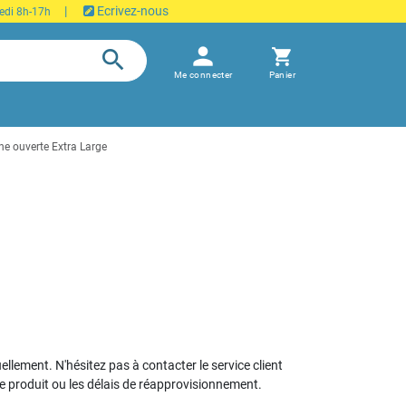
|
Ecrivez-nous
edi 8h-17h
person
search
shopping_cart
Me connecter
Panier
 ouverte Extra Large
uellement. N'hésitez pas à contacter le service client
le produit ou les délais de réapprovisionnement.