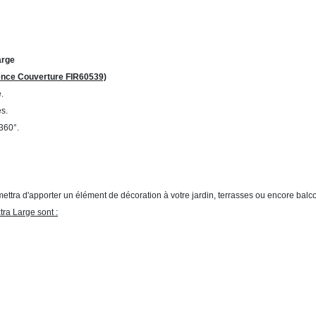
arge
érence Couverture FIR60539)
.
s.
 360°.
ettra d'apporter un élément de décoration à votre jardin, terrasses ou encore balc
ra Large sont :