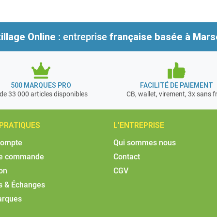
illage Online
: entreprise
française
basée à Marse
500 MARQUES PRO
FACILITÉ DE PAIEMENT
de 33 000 articles disponibles
CB, wallet, virement, 3x sans f
 PRATIQUES
L'ENTREPRISE
compte
Qui sommes nous
de commande
Contact
son
CGV
s & Échanges
arques