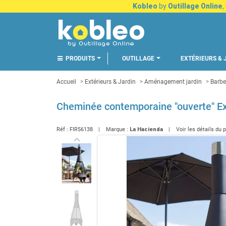
Kobleo
by
Outillage Online
,
PRODUITS
OUTILLAGE
EXTÉRIEURS & 
Accueil
Extérieurs & Jardin
Aménagement jardin
Barbe
Cheminée contemporaine "ouverte" Ex
Réf :
FIR56138
Marque :
La Hacienda
Voir les détails du 
keyboard_arrow_left
Précédent