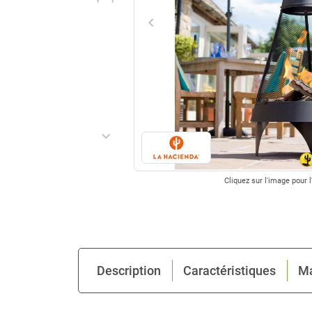
keyboard_arrow_left
Précédent
keyboard_arrow_right
Suivant
Cliquez sur l'image pour l
Description
Caractéristiques
M