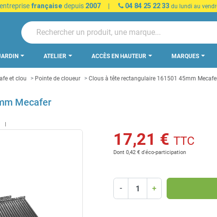
 entreprise
française
depuis
2007
|
04 84 25 22 33
du lundi au vendr
JARDIN
ATELIER
ACCÈS EN HAUTEUR
MARQUES
afe et clou
Pointe de cloueur
Clous à tête rectangulaire 161501 45mm Mecafe
45mm Mecafer
t
17,21 €
TTC
Dont 0,42 € d'éco-participation
-
+