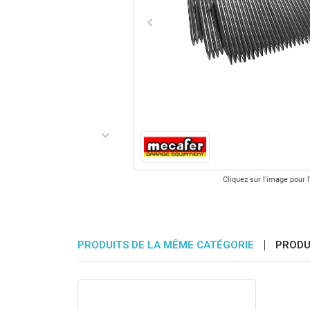
keyboard_arrow_left
Précédent
keyboard_arrow_right
Suivant
Cliquez sur l'image pour l
PRODUITS DE LA MÊME CATÉGORIE
PRODU