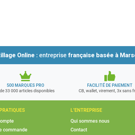
illage Online
: entreprise
française
basée à Marse
500 MARQUES PRO
FACILITÉ DE PAIEMENT
de 33 000 articles disponibles
CB, wallet, virement, 3x sans f
 PRATIQUES
L'ENTREPRISE
compte
Qui sommes nous
de commande
Contact