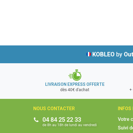
KOBLEO
by
Out
LIVRAISON EXPRESS OFFERTE
+ 
dès 40€ d'achat
NOUS CONTACTER
INFOS
04 84 25 22 33
Votre 
de 8h au 18h de lundi au vendredi​
Suivi 