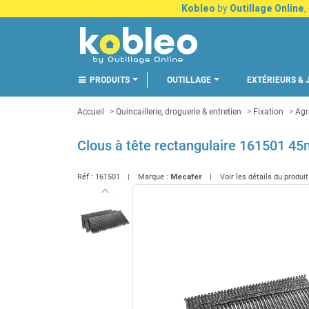
Kobleo
by
Outillage Online
,
PRODUITS
OUTILLAGE
EXTÉRIEURS & 
Accueil
Quincaillerie, droguerie & entretien
Fixation
Agr
Clous à tête rectangulaire 161501 
Réf :
161501
Marque :
Mecafer
Voir les détails du produi
keyboard_arrow_left
Précédent