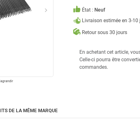
keyboard_arrow_right
État :
Neuf
Suivant
Livraison estimée en 3-10 
Retour sous 30 jours
En achetant cet article, vou
Celle-ci pourra être convert
commandes.
'agrandir
ITS DE LA MÊME MARQUE