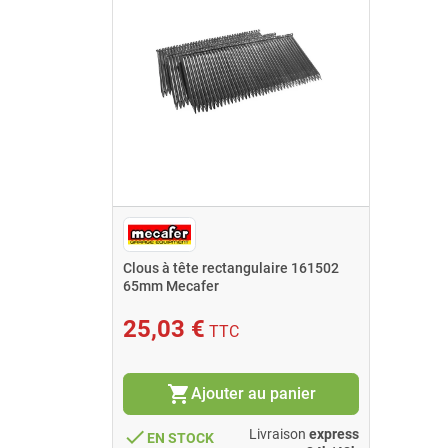
Clous à tête rectangulaire 161502
65mm Mecafer
25,03 €
TTC
shopping_cart
Ajouter au panier
done
Livraison
express
EN STOCK