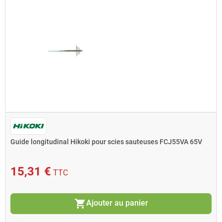
Guide longitudinal Hikoki pour scies sauteuses FCJ55VA 65V
15,31 €
TTC
shopping_cart
Ajouter au panier