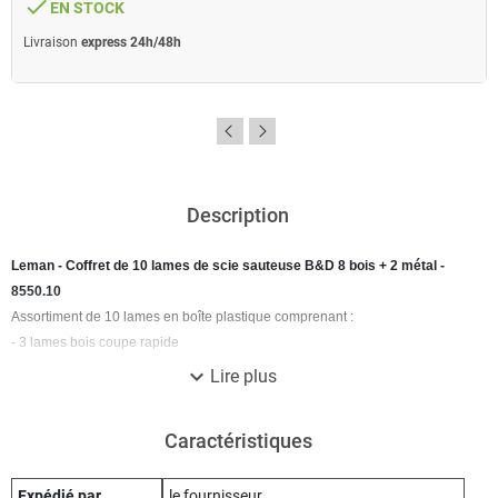
done
EN STOCK
Livraison
express 24h/48h
Description
Leman - Coffret de 10 lames de scie sauteuse B&D 8 bois + 2 métal -
8550.10
Assortiment de 10 lames en boîte plastique comprenant :
- 3 lames bois coupe rapide
- 3 lames bois coupe fine
expand_more
Lire plus
- 2 lames bois chantournage
- 2 lames métal plastique
Caractéristiques
Expédié par
le fournisseur