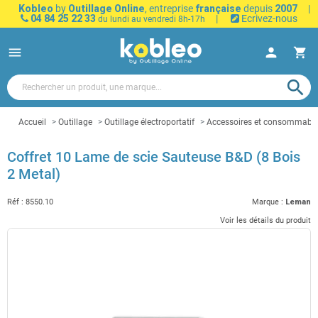
Kobleo
by
Outillage Online
, entreprise
française
depuis
2007
|
04 84 25 22 33
|
Ecrivez-nous
du lundi au vendredi 8h-17h
menu
person
shopping_cart
search
Accueil
Outillage
Outillage électroportatif
Accessoires et consommables 
Coffret 10 Lame de scie Sauteuse B&D (8 Bois
2 Metal)
Réf :
8550.10
Marque :
Leman
Voir les détails du produit