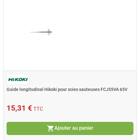
Guide longitudinal Hikoki pour scies sauteuses FCJ55VA 65V
15,31 €
TTC
shopping_cart
Ajouter au panier