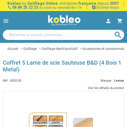
Kobleo
by
Outillage Online
, entreprise
française
depuis
2007
|
04 84 25 22 33
|
Ecrivez-nous
du lundi au vendredi 8h-17h
menu
person
shopping_cart
search
Accueil
Outillage
Outillage électroportatif
Accessoires et consommables 
Coffret 5 Lame de scie Sauteuse B&D (4 Bois 1
Metal)
Réf :
8550.05
Marque :
Leman
Voir les détails du produit