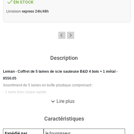
done
EN STOCK
Livraison
express 24h/48h
Description
Leman - Coffret de 5 lames de scie sauteuse B&D 4 bois + 1 métal -
8550.05
Assortiment de 5 lames en boîte plastique comprenant :
- 1 lame bois coupe rapide
- 2 lames bois coupe fine
expand_more
Lire plus
- 1 lame bois chantournage
- 1 lame métal plastique
Caractéristiques
Expédié par
le fournisseur