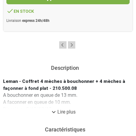
done
EN STOCK
Livraison
express 24h/48h
Description
Leman - Coffret 4 mèches à bouchonner + 4 mèches à
façonner à fond plat - 210.500.08
A bouchonner en queue de 13 mm.
A faconner en queue de 10 mm.
Diamètre : 8/10/12/15 mm
expand_more
Lire plus
Diamètre queue : 10/13 mm
Caractéristiques