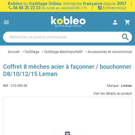
Kobleo
by
Outillage Online
, entreprise
française
depuis
2007
|
04 84 25 22 33
|
Ecrivez-nous
du lundi au vendredi 8h-17h
menu
person
shopping_cart
search
Accueil
Outillage
Outillage électroportatif
Accessoires et consommables 
Coffret 8 mèches acier à façonner / bouchonner
D8/10/12/15 Leman
Réf :
210.500.08
Marque :
Leman
Voir les détails du produit