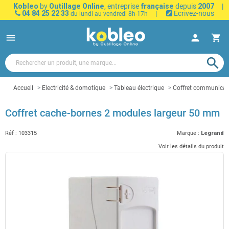
Kobleo
by
Outillage Online
, entreprise
française
depuis
2007
|
04 84 25 22 33
|
Ecrivez-nous
du lundi au vendredi 8h-17h
menu
person
shopping_cart
search
Accueil
Electricité & domotique
Tableau électrique
Coffret communicat
Coffret cache-bornes 2 modules largeur 50 mm
Réf :
103315
Marque :
Legrand
Voir les détails du produit