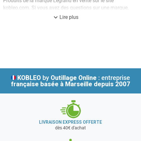
Produits de la marque Legrand en vente sur le site
kobleo.com. Si vous avez des questions sur une marque,
un article, une disponibilité, n'hésitez pas à contacter
expand_more
Lire plus
notre service client.
KOBLEO
by
Outillage Online
: entreprise
française
basée à Marseille depuis 2007
LIVRAISON EXPRESS OFFERTE
dès 40€ d'achat