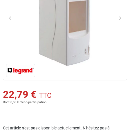
keyboard_arrow_left
keyboard_arrow_right
Précédent
Suiv
22,79 €
TTC
Dont 0,53 € d'éco-participation
Cet article n'est pas disponible actuellement. N'hésitez pas à