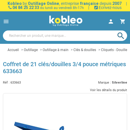
Kobleo
by
Outillage Online
, entreprise
française
depuis
2007
|
04 84 25 22 33
|
Ecrivez-nous
du lundi au vendredi 8h-17h
menu
person
shopping_cart
search
Accueil
Outillage
Outillage à main
Clés & douilles
Cliquets - Douilles
Coffret de 21 clés/douilles 3/4 pouce métriques
633663
Réf :
633663
Marque :
Silverline
Voir les détails du produit