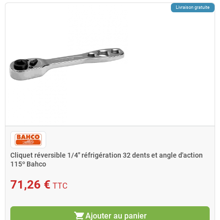
Livraison gratuite
Cliquet réversible 1/4'' réfrigération 32 dents et angle d'action
115º Bahco
71,26 €
TTC
shopping_cart
Ajouter au panier