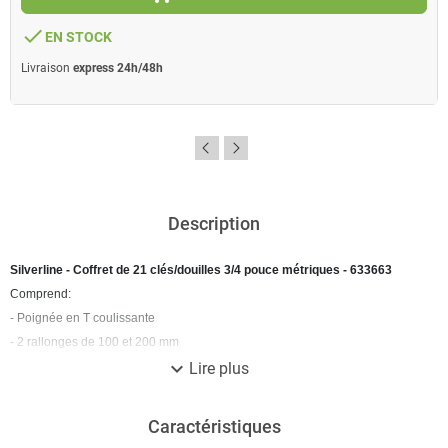
done
EN STOCK
Livraison
express 24h/48h
Description
Silverline - Coffret de 21 clés/douilles 3/4 pouce métriques - 633663
Comprend:
- Poignée en T coulissante
- 2 rallonges de 100 et 200 mm
expand_more
- Clé à douille dégagement rapide de 495 mm
Lire plus
- 17 douilles : 19, 22, 24, 26, 27, 28, 30, 32, 34, 36, 38, 41, 42, 45, 46, 48 et
50 mm.
Caractéristiques
Coffret rigide.