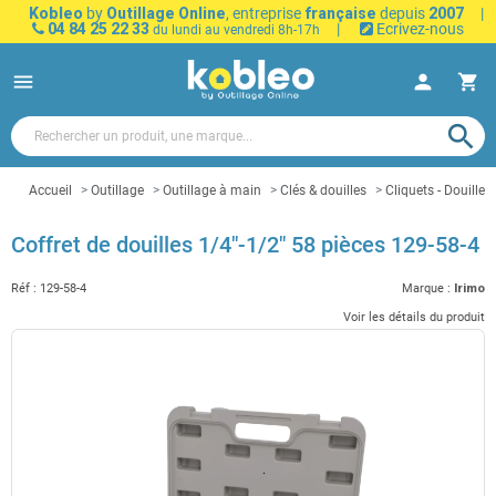
Kobleo
by
Outillage Online
, entreprise
française
depuis
2007
|
04 84 25 22 33
|
Ecrivez-nous
du lundi au vendredi 8h-17h
menu
person
shopping_cart
search
Accueil
Outillage
Outillage à main
Clés & douilles
Cliquets - Douilles
Coffret de douilles 1/4"-1/2" 58 pièces 129-58-4
Réf :
129-58-4
Marque :
Irimo
Voir les détails du produit