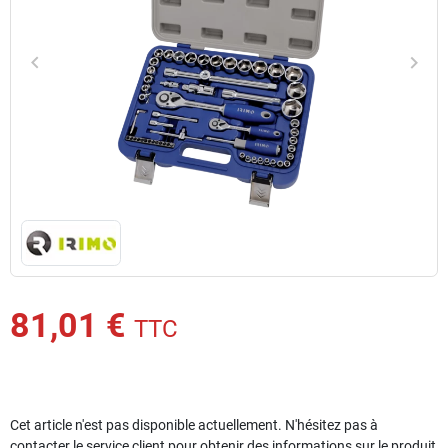
keyboard_arrow_left
keyboard_arrow_right
Précédent
Suiv
81,01 €
TTC
Cet article n'est pas disponible actuellement. N'hésitez pas à
contacter le service client pour obtenir des informations sur le produit