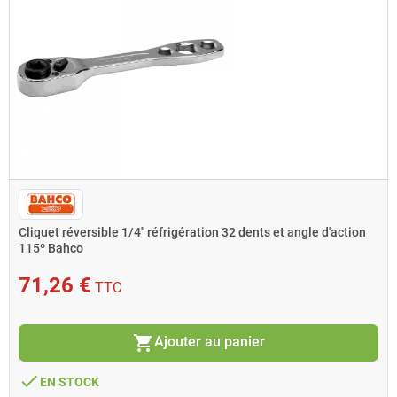
Cliquet réversible 1/4'' réfrigération 32 dents et angle d'action
115º Bahco
71,26 €
TTC
shopping_cart
Ajouter au panier
done
EN STOCK