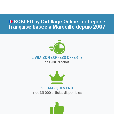
préconisations de la Médecine du Travail et des
Coffret en POLYPRO ROUGE
organismes professionnels de prévention pour répondre
Dimensions : 27 x 23 x 8 cm
précisément aux exigences de tous les utilisateurs en
Poids : 1 kg
matière de premiers soins d’urgence. Les produits
KOBLEO
by
Outillage Online
: entreprise
ESCULAPE sont présents dans tous les secteurs d’activité
française
basée à Marseille depuis 2007
et sont vendus exclusivement par un réseau de
distributeurs partenaires en France et à l’étranger
LIVRAISON EXPRESS OFFERTE
dès 40€ d'achat
500 MARQUES PRO
+ de 33 000 articles disponibles