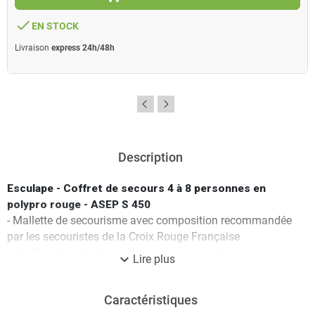
done
EN STOCK
Livraison
express 24h/48h
Description
Esculape - Coffret de secours 4 à 8 personnes en
polypro rouge - ASEP S 450
- Mallette de secourisme avec composition recommandée
par les secouristes de la Croix Rouge Française
- A utiliser dans l'attente des secours spécialisés
expand_more
Lire plus
- Contenu prévu pour 4 à 8 personnes
- Livré avec support mural
Caractéristiques
Ce coffret contient :