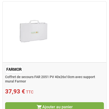
Coffret de secours FAR 2051 PV 40x26x10cm avec support
mural Farmor
37,93 €
TTC
shopping_cart
Ajouter au panier