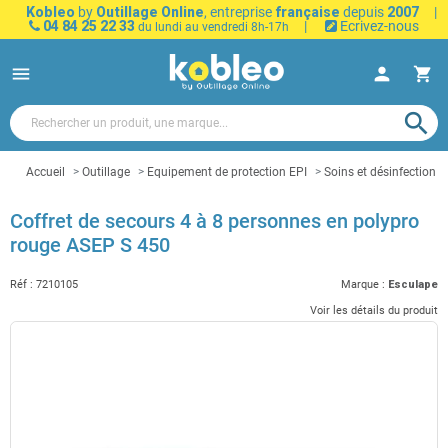
Kobleo
by
Outillage Online
, entreprise
française
depuis
2007
|
04 84 25 22 33
|
Ecrivez-nous
du lundi au vendredi 8h-17h
menu
person
shopping_cart
search
Accueil
Outillage
Equipement de protection EPI
Soins et désinfection
Coffret de secours 4 à 8 personnes en polypro
rouge ASEP S 450
Réf :
7210105
Marque :
Esculape
Voir les détails du produit