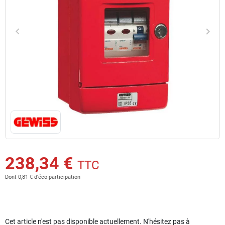
keyboard_arrow_left
keyboard_arrow_right
Précédent
Suiv
238,34 €
TTC
Dont 0,81 € d'éco-participation
Cet article n'est pas disponible actuellement. N'hésitez pas à