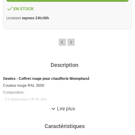
done
EN STOCK
Livraison
express 24h/48h
Description
Gewiss - Coffret rouge pour chaufferie Monophasé
Couleur rouge RAL 3000
Composition :
- 1 x disjoncteur 1P+N 16A
- 1 x disjoncteur 1P+N 10A
expand_more
Lire plus
- 2 x voyants de présence 230V
L x H x P (mm) : 108 x 180 x 100
Caractéristiques
Type : Monophasé
Garantie 1 an