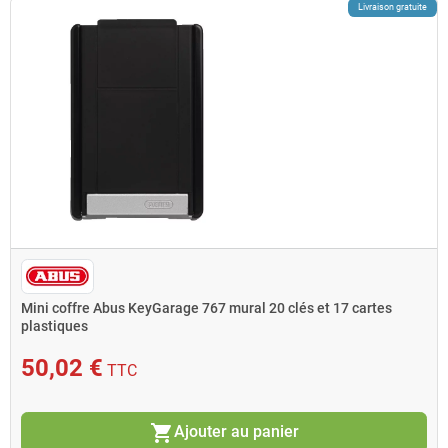
Livraison gratuite
Mini coffre Abus KeyGarage 767 mural 20 clés et 17 cartes
plastiques
50,02 €
TTC
shopping_cart
Ajouter au panier