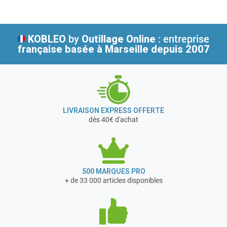
Italie, Espagne, France, Portugal, Allemagne, Royaume-
Uni, Chine, Suisse, Hongrie, Turquie, Roumanie, Belgique,
Pologne, Égypte, Chine, Chili et Émirats Arabes unis,
KOBLEO
by
Outillage Online
: entreprise
agences et distributeurs dans 100 pays à travers le
française
basée à Marseille depuis 2007
monde.
LIVRAISON EXPRESS OFFERTE
dès 40€ d'achat
500 MARQUES PRO
+ de 33 000 articles disponibles