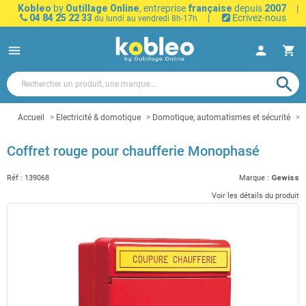
Kobleo
by
Outillage Online
, entreprise
française
depuis
2007
|
04 84 25 22 33
|
Ecrivez-nous
du lundi au vendredi 8h-17h
menu
person
shopping_cart
search
Accueil
Electricité & domotique
Domotique, automatismes et sécurité
S
Coffret rouge pour chaufferie Monophasé
Réf :
139068
Marque :
Gewiss
Voir les détails du produit