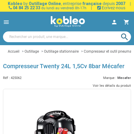
Kobleo
by
Outillage Online
, entreprise
française
depuis
2007
|
04 84 25 22 33
|
Ecrivez-nous
du lundi au vendredi 8h-17h
menu
person
shopping_cart
search
Accueil
Outillage
Outillage stationnaire
Compresseur et outil pneumat
Compresseur Twenty 24L 1,5Cv 8bar Mécafer
Réf :
425062
Marque :
Mecafer
Voir les détails du produit