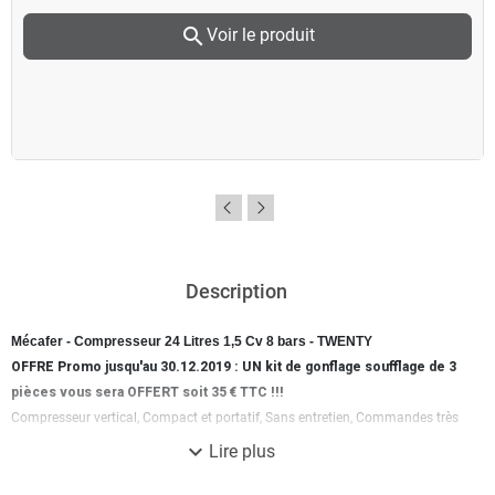
search
Voir le produit
Description
Mécafer - Compresseur 24 Litres 1,5 Cv 8 bars - TWENTY
OFFRE Promo jusqu'au 30.12.2019 : UN kit de gonflage soufflage de 3
pièces vous sera OFFERT soit 35 € TTC !!!
Compresseur vertical, Compact et portatif, Sans entretien, Commandes très
accessibles
expand_more
Lire plus
Idéal pour : > Souffler > Gonfler > Pulvériser > Laver > Agrafer > Clouer >
Peinture > Aérographie