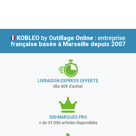
clarté pour guider le choix de ses clients.
Créée à Tours en 1976, MECAFER se consacre dès ses
débuts à la démocratisation d’équipements et de
matériels de bricolage jusqu’alors réservés à une clientèle
KOBLEO
by
Outillage Online
: entreprise
professionnelle ou de bricoleurs chevronnés.
française
basée à Marseille depuis 2007
En 1997, l’association de MECAFER au groupe NUAIR, 1er
fabricant mondial de compresseurs à pistons, permet à
l’entreprise d’amplifier sa vocation : offrir le meilleur
service par des produits innovants et économiques.
En février 2017, MECAFER a acquis la société DOMAC
LIVRAISON EXPRESS OFFERTE
basée à Vierzon dans le Cher (18)
dès 40€ d'achat
Cette société commercialise des groupes électrogènes,
des compresseurs d'air et des postes de soudage aux
grandes surfaces de bricolage et grandes surfaces
alimentaires françaises.
500 MARQUES PRO
+ de 33 000 articles disponibles