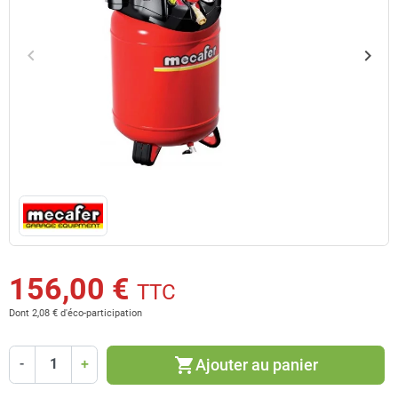
keyboard_arrow_left
keyboard_arrow_right
Précédent
Suiv
156,00 €
TTC
Dont 2,08 € d'éco-participation
shopping_cart
Ajouter au panier
-
+