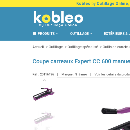
Kobleo
by
Outillage Online
,
PRODUITS
OUTILLAGE
EXTÉRIEURS & 
Accueil
Outillage
Outillage spécialisé
Outils de carreleu
Coupe carreaux Expert CC 600 manu
Réf :
20116196
Marque :
Sidamo
Voir les détails du produ
keyboard_arrow_left
Précédent