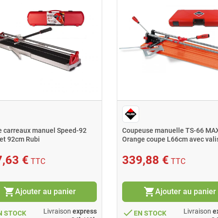
 carreaux manuel Speed-92
Coupeuse manuelle TS-66 MA
et 92cm Rubi
Orange coupe L66cm avec vali
Rubi
,63 €
339,88 €
TTC
TTC
shopping_cart
shopping_cart
Ajouter au panier
Ajouter au panier
done
Livraison
express
Livraison
e
N STOCK
EN STOCK