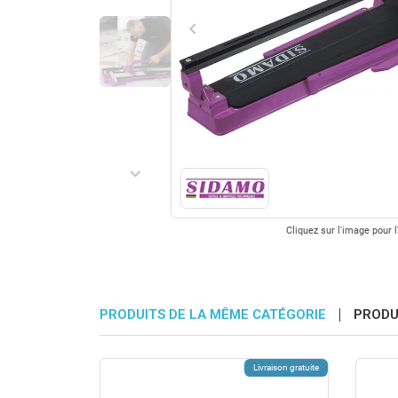
keyboard_arrow_left
Précédent
keyboard_arrow_right
Suivant
Cliquez sur l'image pour l
PRODUITS DE LA MÊME CATÉGORIE
PRODU
Livraison gratuite
Livraison gratuite