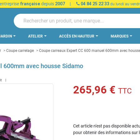
 entreprise
française
depuis
2007
|
04 84 25 22 33
du lundi au vendr
JARDIN
ATELIER
ACCÈS EN HAUTEUR
MARQUES
r
Coupe carrelage
Coupe carreaux Expert CC 600 manuel 600mm avec houss
el 600mm avec housse Sidamo
it
265,96 €
TTC
Cet article n'est pas disponible act
pour obtenir des informations sur 