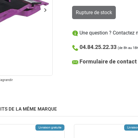
keyboard_arrow_right
Rupture de stock
Suivant
Une question ? Contactez no
04.84.25.22.33
(de 8h au 18h
Formulaire de contact
'agrandir
ITS DE LA MÊME MARQUE
Livraison gratuite
Livraiso