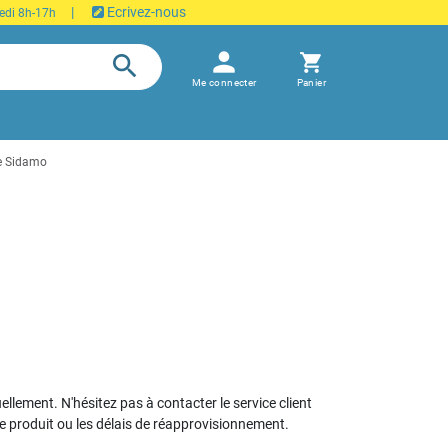
|
Ecrivez-nous
edi 8h-17h
person
search
shopping_cart
Me connecter
Panier
e Sidamo
uellement. N'hésitez pas à contacter le service client
le produit ou les délais de réapprovisionnement.