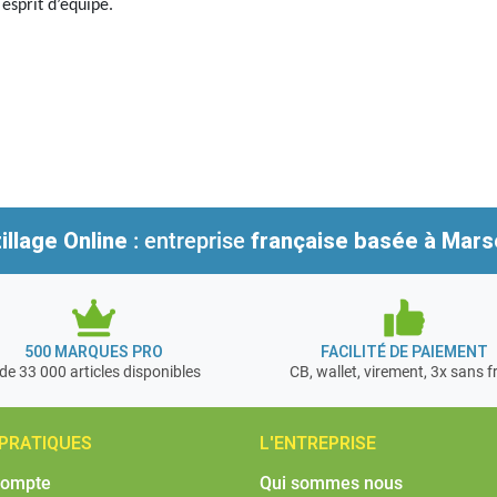
esprit d’équipe.
illage Online
: entreprise
française
basée à Marse
500 MARQUES PRO
FACILITÉ DE PAIEMENT
de 33 000 articles disponibles
CB, wallet, virement, 3x sans f
 PRATIQUES
L'ENTREPRISE
compte
Qui sommes nous