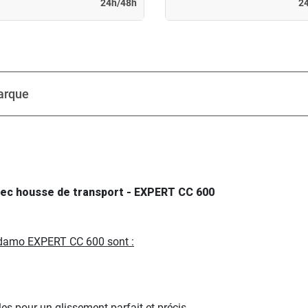
24h/48h
2
arque
ec housse de transport - EXPERT CC 600
idamo EXPERT CC 600 sont :
es pour un glissement parfait et précis