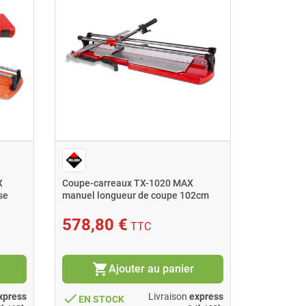
X
Coupe-carreaux TX-1020 MAX
Coupe-car
se
manuel longueur de coupe 102cm
coupe 51 
Rubi
cmValis
578,80 €
99,96
TTC
shopping_cart
shopping_cart
Ajouter au panier
done
done
xpress
Livraison
express
EN STOCK
EN ST