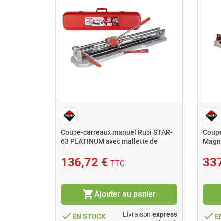
manuelle
Coupe-carreaux manuel Rubi STAR-
Coupe
 coupe
63 PLATINUM avec mallette de
Magn
transport
136,72 €
337
TTC
shopping_cart
nier
Ajouter au panier
done
done
ison
express
Livraison
express
EN STOCK
E