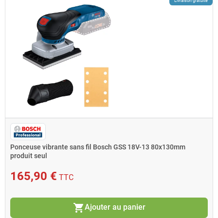
Livraison gratuite
Ponceuse vibrante sans fil Bosch GSS 18V-13 80x130mm
produit seul
165,90 €
TTC
shopping_cart
Ajouter au panier