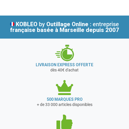
Régulation, débit d'air 3 étages
innovants pour améliorer la vie dans le monde entier.
Information sur les bruits/vibrations
Niveau de pression acoustique 70 dB(A)
KOBLEO
by
Outillage Online
: entreprise
française
basée à Marseille depuis 2007
LIVRAISON EXPRESS OFFERTE
dès 40€ d'achat
500 MARQUES PRO
+ de 33 000 articles disponibles