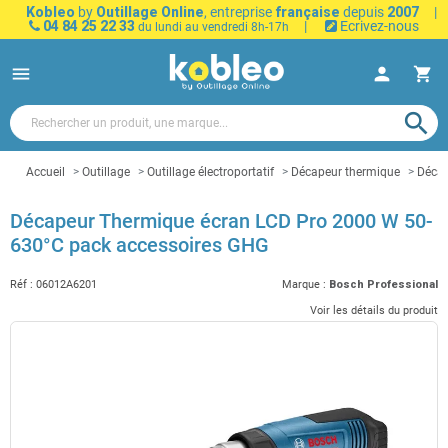
Kobleo
by
Outillage Online
, entreprise
française
depuis
2007
|
04 84 25 22 33
|
Ecrivez-nous
du lundi au vendredi 8h-17h
menu
person
shopping_cart
search
Accueil
Outillage
Outillage électroportatif
Décapeur thermique
Décap
Décapeur Thermique écran LCD Pro 2000 W 50-
630°C pack accessoires GHG
Réf :
06012A6201
Marque :
Bosch Professional
Voir les détails du produit