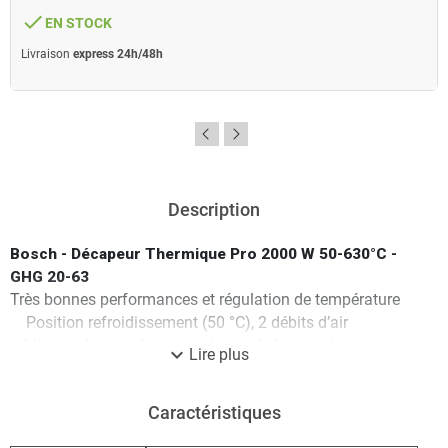
done
EN STOCK
Livraison
express 24h/48h
Description
Bosch - Décapeur Thermique Pro 2000 W 50-630°C -
GHG 20-63
Très bonnes performances et régulation de température
Position refroidissement (50 °C), 2 débits d’air
additionnels et réglage numérique de la température pour
expand_more
Lire plus
une grande polyvalence
Moteur très puissant de 2 000 W permettant d’atteindre
Caractéristiques
rapidement une température de 650 °C
Sécurité accrue grâce à la protection thermique : arrêt