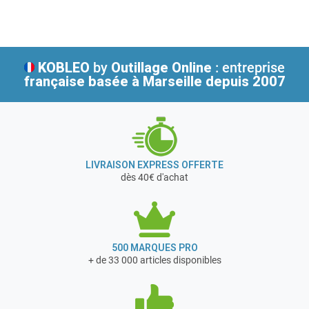
Créée à Tours en 1976, MECAFER se consacre dès ses
débuts à la démocratisation d’équipements et de
matériels de bricolage jusqu’alors réservés à une clientèle
KOBLEO
by
Outillage Online
: entreprise
professionnelle ou de bricoleurs chevronnés.
française
basée à Marseille depuis 2007
En 1997, l’association de MECAFER au groupe NUAIR, 1er
fabricant mondial de compresseurs à pistons, permet à
l’entreprise d’amplifier sa vocation : offrir le meilleur
service par des produits innovants et économiques.
En février 2017, MECAFER a acquis la société DOMAC
LIVRAISON EXPRESS OFFERTE
basée à Vierzon dans le Cher (18)
dès 40€ d'achat
Cette société commercialise des groupes électrogènes,
des compresseurs d'air et des postes de soudage aux
grandes surfaces de bricolage et grandes surfaces
alimentaires françaises.
500 MARQUES PRO
+ de 33 000 articles disponibles