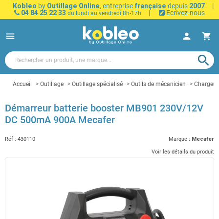
Kobleo
by
Outillage Online
, entreprise
française
depuis
2007
|
04 84 25 22 33
|
Ecrivez-nous
du lundi au vendredi 8h-17h
menu
person
shopping_cart
search
Accueil
Outillage
Outillage spécialisé
Outils de mécanicien
Chargeur
Démarreur batterie booster MB901 230V/12V
DC 500mA 900A Mecafer
Réf :
430110
Marque :
Mecafer
Voir les détails du produit