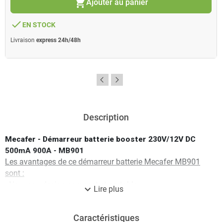
shopping_cart
Ajouter au panier
done
EN STOCK
Livraison
express 24h/48h
Description
Mecafer - Démarreur batterie booster 230V/12V DC
500mA 900A - MB901
Les avantages de ce démarreur batterie Mecafer MB901
sont :
- Nouveau design compact et portable
expand_more
Lire plus
- Lampe de secours intégrée
- 3 diodes de témoins de charge batterie
Caractéristiques
Caractéristiques techniques du démarreur batterie