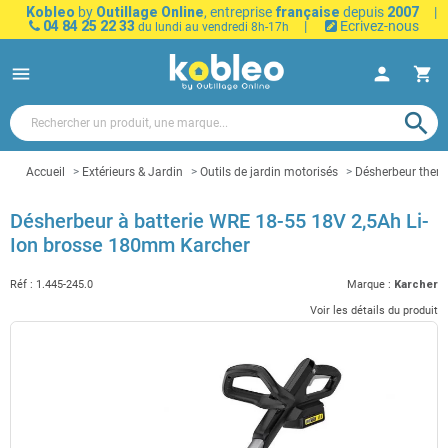
Kobleo
by
Outillage Online
, entreprise
française
depuis
2007
|
04 84 25 22 33
|
Ecrivez-nous
du lundi au vendredi 8h-17h
menu
person
shopping_cart
search
Accueil
Extérieurs & Jardin
Outils de jardin motorisés
Désherbeur therm
Désherbeur à batterie WRE 18-55 18V 2,5Ah Li-
Ion brosse 180mm Karcher
Réf :
1.445-245.0
Marque :
Karcher
Voir les détails du produit