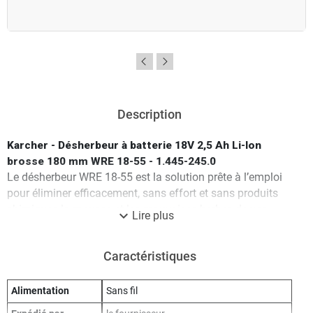
Description
Karcher - Désherbeur à batterie 18V 2,5 Ah Li-Ion
brosse 180 mm WRE 18-55 - 1.445-245.0
Le désherbeur WRE 18-55 est la solution prête à l’emploi
pour éliminer efficacement, sans effort et sans produits
chimiques la mousse et les mauvaises herbes de vos
expand_more
Lire plus
allées et autres surfaces. Il nettoie facilement les joints et
les surfaces difficiles d’accès grâce à sa brosse rotative
Caractéristiques
en nylon. Le WRE 4 est compact et très mobile grâce à sa
batterie Power 18 V, avec affichage en temps réel de
l’autonomie.
Alimentation
Sans fil
Les avantages de ce désherbeur Karcher WRE 18-55 sont :