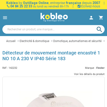
Kobleo
by
Outillage Online
, entreprise
française
depuis
2007
|
04 84 25 22 33
|
Ecrivez-nous
du lundi au vendredi 8h-17h
menu
person
shopping_cart
search
Accueil
Electricité & domotique
Domotique, automatismes et sécurité
Détecteur de mouvement montage encastré 1
NO 10 A 230 V IP40 Série 183
Réf :
142232
Marque :
Finder
Voir les détails du produit