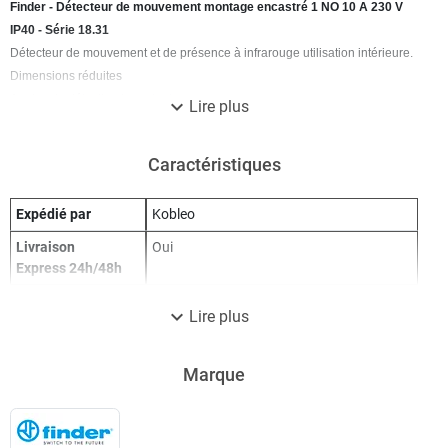
Finder - Détecteur de mouvement montage encastré 1 NO 10 A 230 V
IP40 - Série 18.31
Détecteur de mouvement et de présence à infrarouge utilisation intérieure.
Dimensions réduites
Angles de détection important
expand_more
Lire plus
Montage encastré faux plafond
Réglage de luminosité et temporisation
Caractéristiques
Pourvu d'une cellule crépusculaire et d'une temporisation
Contact 1 NO 10 A
Expédié par
Kobleo
Alimentation 230 VAC
IP40
Livraison
Oui
Champ de détection : 5 à 8 m
Express 24h/48h
Type : Pose en faux plafond
Garantie 1 an
expand_more
Lire plus
Marque