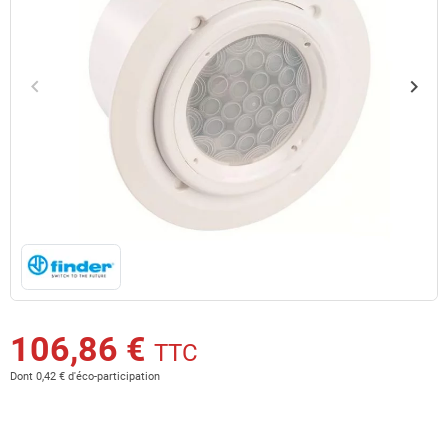
keyboard_arrow_left
keyboard_arrow_right
Précédent
Suiv
106,86 €
TTC
Dont 0,42 € d'éco-participation