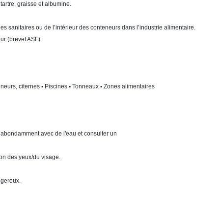
 tartre, graisse et albumine.
 sanitaires ou de l’intérieur des conteneurs dans l’industrie alimentaire.
eur (brevet ASF)
teneurs, citernes ▪ Piscines ▪ Tonneaux ▪ Zones alimentaires
t abondamment avec de l'eau et consulter un
ion des yeux/du visage.
ngereux.