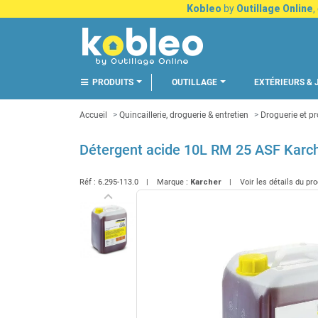
Kobleo
by
Outillage Online
,
PRODUITS
OUTILLAGE
EXTÉRIEURS & 
Accueil
Quincaillerie, droguerie & entretien
Droguerie et pr
Détergent acide 10L RM 25 ASF Karc
Réf :
6.295-113.0
Marque :
Karcher
Voir les détails du pr
keyboard_arrow_left
Précédent