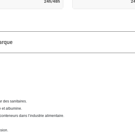
24h/48h
2
arque
 des sanitaires.
se et albumine.
conteneurs dans l’industrie alimentaire.
sion.