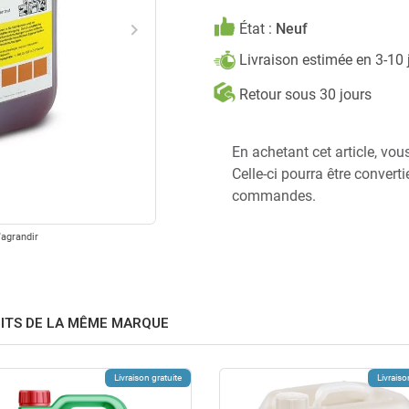
keyboard_arrow_right
État :
Neuf
Suivant
Livraison estimée en 3-10
Retour sous 30 jours
En achetant cet article, vou
Celle-ci pourra être convert
commandes.
'agrandir
ITS DE LA MÊME MARQUE
Livraison gratuite
Livraiso