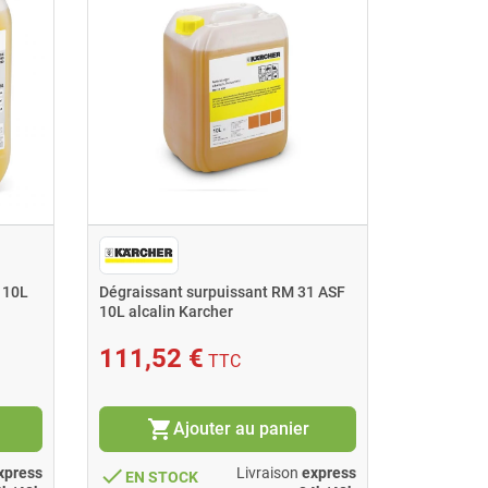
 10L
Dégraissant surpuissant RM 31 ASF
Détergent 
10L alcalin Karcher
FloorPro So
111,52 €
276,6
TTC
shopping_cart
shopping_cart
Ajouter au panier
done
done
xpress
Livraison
express
EN STOCK
EN ST