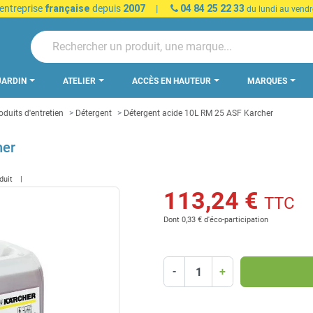
 entreprise
française
depuis
2007
|
04 84 25 22 33
du lundi au vendr
JARDIN
ATELIER
ACCÈS EN HAUTEUR
MARQUES
oduits d'entretien
Détergent
Détergent acide 10L RM 25 ASF Karcher
her
oduit
113,24 €
TTC
Dont 0,33 € d'éco-participation
-
+