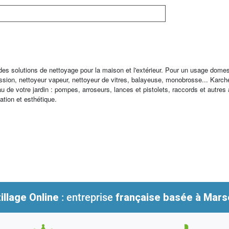
 des solutions de nettoyage pour la maison et l'extérieur. Pour un usage dome
ression, nettoyeur vapeur, nettoyeur de vitres, balayeuse, monobrosse... K
au de votre jardin : pompes, arroseurs, lances et pistolets, raccords et autres
sation et esthétique.
illage Online
: entreprise
française
basée à Marse