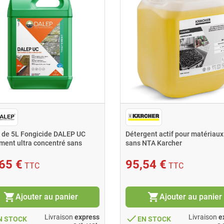
 de 5L Fongicide DALEP UC
Détergent actif pour matériaux
ement ultra concentré sans
sans NTA Karcher
65 €
95,54 €
TTC
TTC
shopping_cart
shopping_cart
Ajouter au panier
Ajouter au panier
done
Livraison
express
Livraison
e
N STOCK
EN STOCK