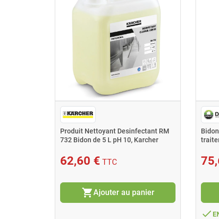
rofondeur
Produit Nettoyant Desinfectant RM
Bidon
cher
732 Bidon de 5 L pH 10, Karcher
trait
odeur
62,60 €
75,
TTC
shopping_cart
nier
Ajouter au panier
done
ison
express
E