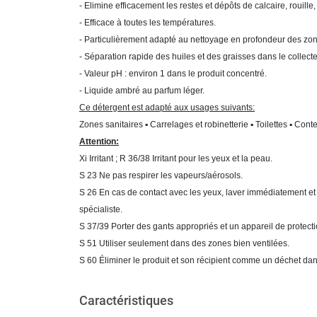
- Elimine efficacement les restes et dépôts de calcaire, rouille,
- Efficace à toutes les températures.
- Particulièrement adapté au nettoyage en profondeur des zones
- Séparation rapide des huiles et des graisses dans le collect
- Valeur pH : environ 1 dans le produit concentré.
- Liquide ambré au parfum léger.
Ce détergent est adapté aux usages suivants:
Zones sanitaires ▪ Carrelages et robinetterie ▪ Toilettes ▪ Con
Attention:
Xi Irritant ; R 36/38 Irritant pour les yeux et la peau.
S 23 Ne pas respirer les vapeurs/aérosols.
S 26 En cas de contact avec les yeux, laver immédiatement e
spécialiste.
S 37/39 Porter des gants appropriés et un appareil de protect
S 51 Utiliser seulement dans des zones bien ventilées.
S 60 Éliminer le produit et son récipient comme un déchet da
Caractéristiques