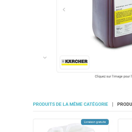
keyboard_arrow_left
Précédent
keyboard_arrow_right
Suivant
Cliquez sur l'image pour l
PRODUITS DE LA MÊME CATÉGORIE
PRODU
Livraison gratuite
Livraison gratuite