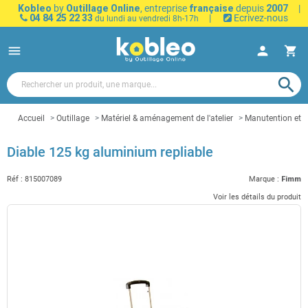
Kobleo
by
Outillage Online
, entreprise
française
depuis
2007
|
04 84 25 22 33
|
Ecrivez-nous
du lundi au vendredi 8h-17h
menu
person
shopping_cart
search
Accueil
Outillage
Matériel & aménagement de l'atelier
Manutention et t
Diable 125 kg aluminium repliable
Réf :
815007089
Marque :
Fimm
Voir les détails du produit