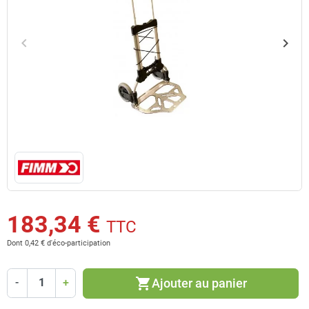
keyboard_arrow_left
keyboard_arrow_right
Précédent
Suiv
183,34 €
TTC
Dont 0,42 € d'éco-participation
shopping_cart
Ajouter au panier
-
+