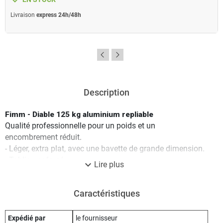
Livraison
express 24h/48h
Description
Fimm - Diable 125 kg aluminium repliable
Qualité professionnelle pour un poids et un
encombrement réduit.
- Léger, extra plat, avec une bavette de grande dimension.
- Tablier renforcé.
expand_more
Lire plus
- Poignée ergonomique, rétractable par bouton poussoir.
- Livré prêt à l'emploi.
Caractéristiques
- Pliage et dépliage rapide.
- Finition soignée.
- Equipé de tendeur élastique de 2,20 m.
Expédié par
le fournisseur