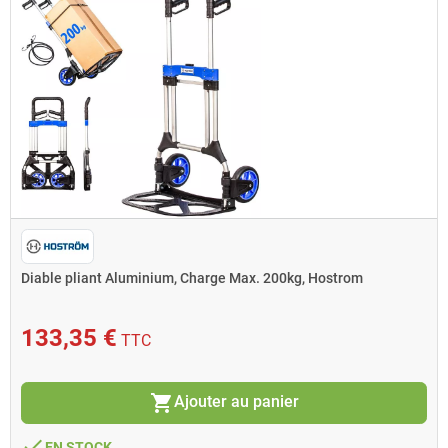
Diable pliant Aluminium, Charge Max. 200kg, Hostrom
133,35 €
TTC
shopping_cart
Ajouter au panier
done
EN STOCK