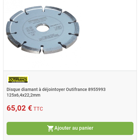
Disque diamant à déjointoyer Outifrance 8955993
125x6,4x22,2mm
65,02 €
TTC
shopping_cart
Ajouter au panier