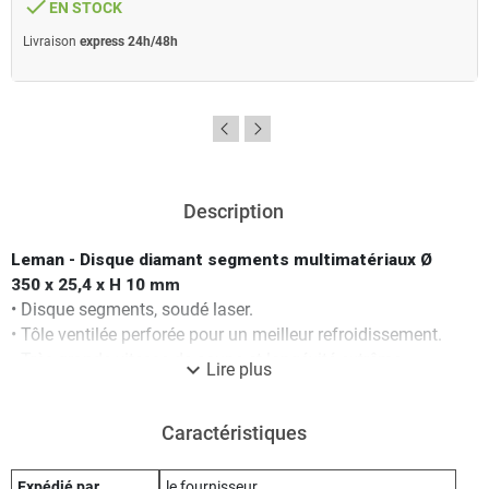
done
EN STOCK
Livraison
express 24h/48h
Description
Leman - Disque diamant segments multimatériaux Ø
350 x 25,4 x H 10 mm
• Disque segments, soudé laser.
• Tôle ventilée perforée pour un meilleur refroidissement.
• Très grande vitesse de coupe et longévité extrême.
expand_more
Lire plus
Caractéristiques techniques :
Diamètre : 350 mm
Caractéristiques
Largeur du segement : 40 mm
Hauteur du segment : 10 mm
Alésage : 25,4 mm
Expédié par
le fournisseur