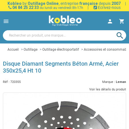
Kobleo
by
Outillage Online
, entreprise
française
depuis
2007
|
04 84 25 22 33
|
Ecrivez-nous
du lundi au vendredi 8h-17h
menu
person
shopping_cart
search
Accueil
Outillage
Outillage électroportatif
Accessoires et consommables 
Disque Diamant Segments Béton Armé, Acier
350x25,4 Ht 10
Réf :
720355
Marque :
Leman
Voir les détails du produit