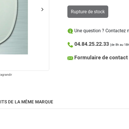
keyboard_arrow_right
Rupture de stock
Suivant
Une question ? Contactez no
04.84.25.22.33
(de 8h au 18h
Formulaire de contact
'agrandir
ITS DE LA MÊME MARQUE