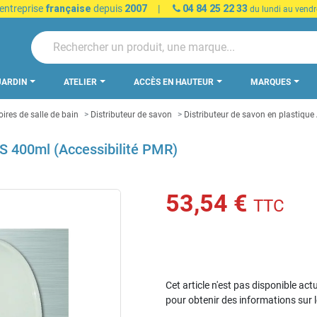
 entreprise
française
depuis
2007
|
04 84 25 22 33
du lundi au vendr
JARDIN
ATELIER
ACCÈS EN HAUTEUR
MARQUES
ires de salle de bain
Distributeur de savon
Distributeur de savon en plastiqu
BS 400ml (Accessibilité PMR)
53,54 €
TTC
Cet article n'est pas disponible act
pour obtenir des informations sur 