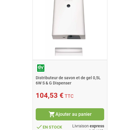
Distributeur de savon et de gel 0,5L
6W S & G Dispenser
104,53 €
TTC
shopping_cart
Ajouter au panier
done
Livraison
express
EN STOCK