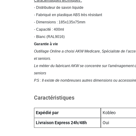
Caractéristiques techniques :
- Distributeur de savon liquide
- Fabriqué en plastique ABS très résistant
- Dimensions : 185x135x75mm
- Capacité : 400ml
- Blanc (RAL9016)
Garantie à vie
Outillage Online a choisi AKW Medicare, Spécialiste de l’acce
et seniors.
Le métier du fabricant AKW se concentre sur l'aménagement d
seniors
P.S : Il existe de nombreuses autres dimensions ou accessoires 
Caractéristiques
Expédié par
Kobleo
Livraison Express 24h/48h
Oui