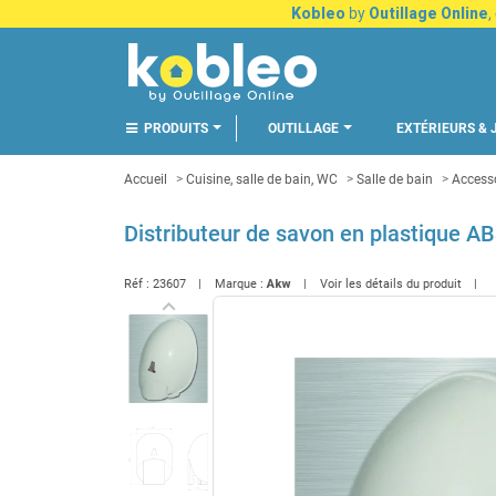
Kobleo
by
Outillage Online
,
PRODUITS
OUTILLAGE
EXTÉRIEURS & 
Accueil
Cuisine, salle de bain, WC
Salle de bain
Accesso
Distributeur de savon en plastique A
Réf :
23607
Marque :
Akw
Voir les détails du produit
keyboard_arrow_left
Précédent