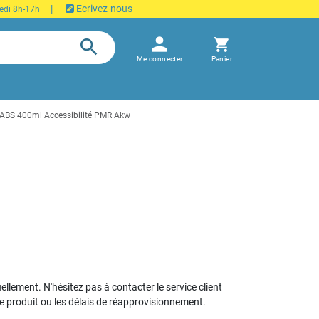
|
Ecrivez-nous
edi 8h-17h
person
search
shopping_cart
Me connecter
Panier
e ABS 400ml Accessibilité PMR Akw
uellement. N'hésitez pas à contacter le service client
le produit ou les délais de réapprovisionnement.