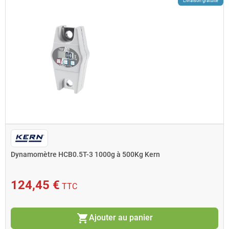
Livraison gratuite
Dynamomètre HCB0.5T-3 1000g à 500Kg Kern
124,45 €
TTC
shopping_cart
Ajouter au panier