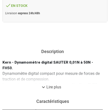
done
EN STOCK
Livraison
express 24h/48h
Description
Kern - Dynamomètre digital SAUTER 0,01N à 50N -
FH50.
Dynamomètre digital compact pour mesure de forces de
traction et de compression.
Les avantages produits de ce dynamomètre Kern FH50.
expand_more
Lire plus
sont :
- Affichage réversible avec écran rétroéclairé
Caractéristiques
- Peut être monté sur tous les bancs d'essai SAUTER
- Dynamomètre digital avec capteur interne