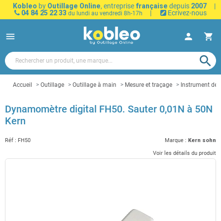
Kobleo
by
Outillage Online
, entreprise
française
depuis
2007
|
04 84 25 22 33
|
Ecrivez-nous
du lundi au vendredi 8h-17h
menu
person
shopping_cart
search
Accueil
Outillage
Outillage à main
Mesure et traçage
Instrument de
Dynamomètre digital FH50. Sauter 0,01N à 50N
Kern
Réf :
FH50
Marque :
Kern sohn
Voir les détails du produit