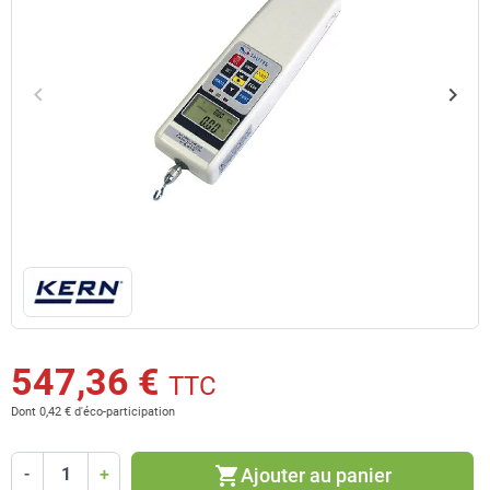
keyboard_arrow_left
keyboard_arrow_right
Précédent
Suiv
547,36 €
TTC
Dont 0,42 € d'éco-participation
shopping_cart
Ajouter au panier
-
+