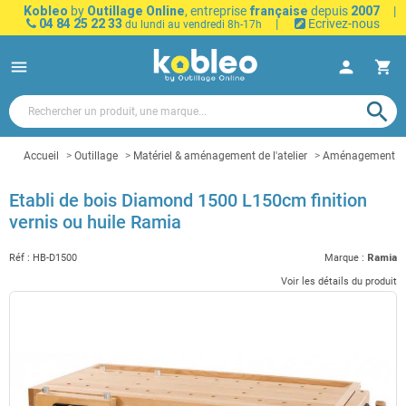
Kobleo
by
Outillage Online
, entreprise
française
depuis
2007
|
04 84 25 22 33
|
Ecrivez-nous
du lundi au vendredi 8h-17h
menu
person
shopping_cart
search
Accueil
Outillage
Matériel & aménagement de l'atelier
Aménagement d'a
Etabli de bois Diamond 1500 L150cm finition
vernis ou huile Ramia
Réf :
HB-D1500
Marque :
Ramia
Voir les détails du produit