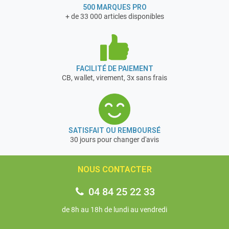
Étau avant / latéral (taille / portée): 360x55 / 130 mm
500 MARQUES PRO
+ de 33 000 articles disponibles
Poids: 50 kg
Dimensions d'expédition: 1400x620x100 mm
Merci de bien controler la marchandise à la récecption de
la command devant le chauffeur.
FACILITÉ DE PAIEMENT
Nous avons choisi la marque Ramia Workbench, qui
CB, wallet, virement, 3x sans frais
fabrique des établis depuis plus de 50 ans. Le choix du
bois, et la qualité de leur foret garantisse des établis de
grande qualité.
SATISFAIT OU REMBOURSÉ
30 jours pour changer d'avis
NOUS CONTACTER
04 84 25 22 33
de 8h au 18h de lundi au vendredi