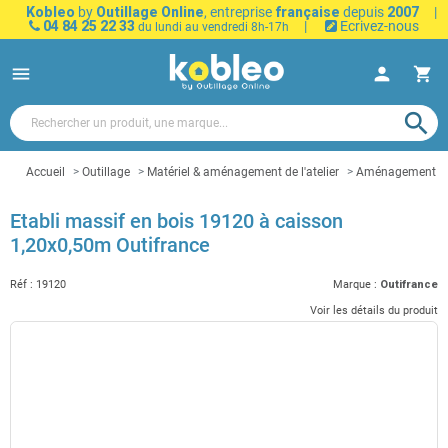
Kobleo
by
Outillage Online
, entreprise
française
depuis
2007
|
04 84 25 22 33
|
Ecrivez-nous
du lundi au vendredi 8h-17h
menu
person
shopping_cart
search
Accueil
Outillage
Matériel & aménagement de l'atelier
Aménagement d'a
Etabli massif en bois 19120 à caisson
1,20x0,50m Outifrance
Réf :
19120
Marque :
Outifrance
Voir les détails du produit