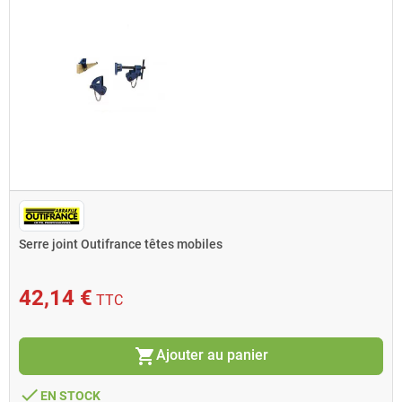
Serre joint Outifrance têtes mobiles
42,14 €
TTC
shopping_cart
Ajouter au panier
done
EN STOCK