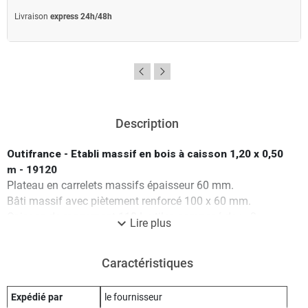
Livraison
express 24h/48h
Description
Outifrance - Etabli massif en bois à caisson 1,20 x 0,50
m - 19120
Plateau en carrelets massifs épaisseur 60 mm.
Bâti massif avec piètement renforcé 100 x 60 mm.
Caisson de rangement 110 L utiles composé de : - 2
expand_more
Lire plus
portes coulissantes l.430 x h.270 mm.
Espace de rangement entre le plateau et le caisson.
Caractéristiques
Presse avant verticale mâchoire bois, vis acier Ø 26 mm.
Hauteur 800 mm, ouverture max 300 mm.
Caractéristiques techniques :
Expédié par
le fournisseur