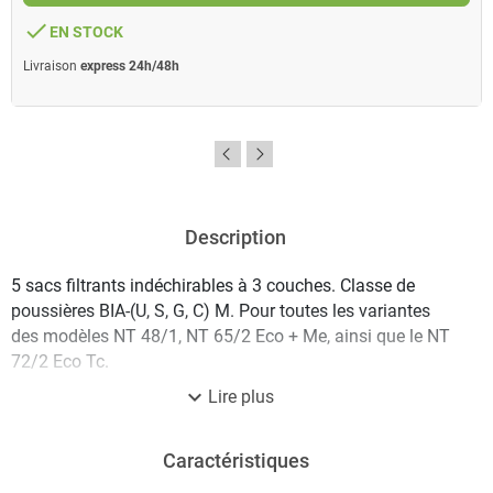
done
EN STOCK
Livraison
express 24h/48h
Description
5 sacs filtrants indéchirables à 3 couches. Classe de
poussières BIA-(U, S, G, C) M. Pour toutes les variantes
des modèles NT 48/1, NT 65/2 Eco + Me, ainsi que le NT
72/2 Eco Tc.
expand_more
Lire plus
Caractéristiques