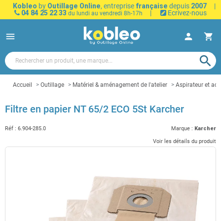
Kobleo
by
Outillage Online
, entreprise
française
depuis
2007
|
04 84 25 22 33
|
Ecrivez-nous
du lundi au vendredi 8h-17h
menu
person
shopping_cart
search
Accueil
Outillage
Matériel & aménagement de l'atelier
Aspirateur et acc
Filtre en papier NT 65/2 ECO 5St Karcher
Réf :
6.904-285.0
Marque :
Karcher
Voir les détails du produit