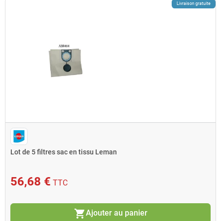
Livraison gratuite
Lot de 5 filtres sac en tissu Leman
56,68 €
TTC
shopping_cart
Ajouter au panier