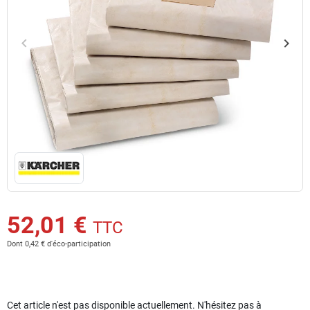
keyboard_arrow_left
keyboard_arrow_right
Précédent
Suiv
52,01 €
TTC
Dont 0,42 € d'éco-participation
Cet article n'est pas disponible actuellement. N'hésitez pas à