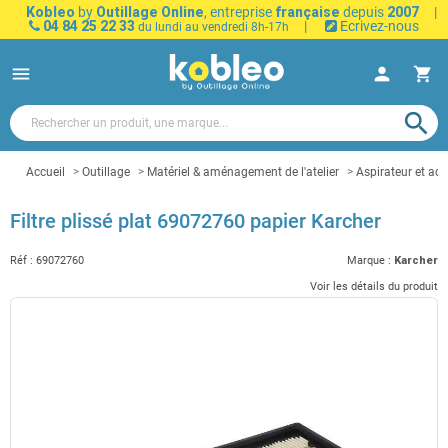
Kobleo
by
Outillage Online
, entreprise
française
depuis
2007
|
04 84 25 22 33
|
Ecrivez-nous
du lundi au vendredi 8h-17h
menu
person
shopping_cart
search
Accueil
Outillage
Matériel & aménagement de l'atelier
Aspirateur et acc
Filtre plissé plat 69072760 papier Karcher
Réf :
69072760
Marque :
Karcher
Voir les détails du produit