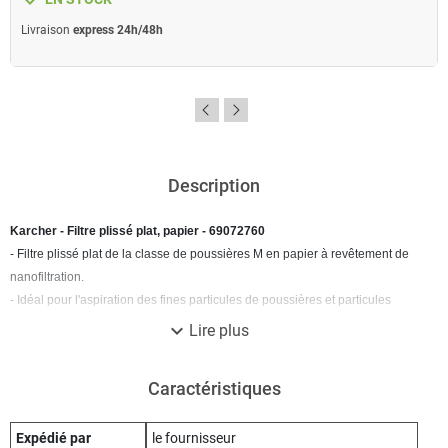
Livraison
express 24h/48h
Description
Karcher - Filtre plissé plat, papier - 69072760
- Filtre plissé plat de la classe de poussières M en papier à revêtement de
nanofiltration.
- Idéal pour l'aspiration des fines particules de poussières et particules
d'impuretés sèches.
expand_more
Lire plus
Caractéristiques
Expédié par
le fournisseur