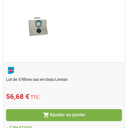
Lot de 5 filtres sac en tissu Leman
56,68 €
TTC
shopping_cart
Ajouter au panier
done
EN STOCK