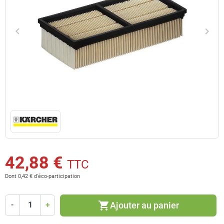
keyboard_arrow_left
keyboard_arrow_right
Précédent
Suiv
42,88 €
TTC
Dont 0,42 € d'éco-participation
shopping_cart
Ajouter au panier
-
+