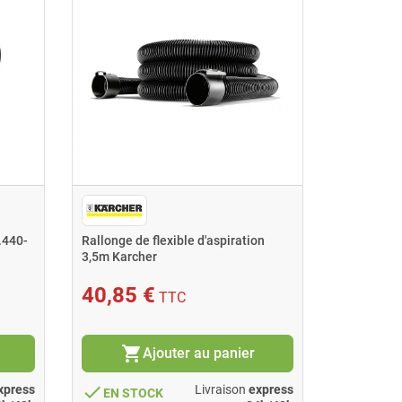
.440-
Rallonge de flexible d'aspiration
Flexible d
3,5m Karcher
44409070 
Karcher
40,85 €
45,11
TTC
shopping_cart
shopping_cart
Ajouter au panier
done
done
xpress
Livraison
express
EN STOCK
EN ST