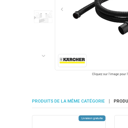
keyboard_arrow_left
Précédent
keyboard_arrow_right
Suivant
Cliquez sur l'image pour l
PRODUITS DE LA MÊME CATÉGORIE
PRODU
Livraison gratuite
Livraison gratuite