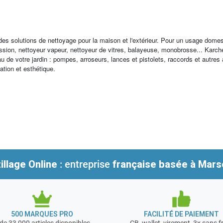
 des solutions de nettoyage pour la maison et l'extérieur. Pour un usage dome
ression, nettoyeur vapeur, nettoyeur de vitres, balayeuse, monobrosse... K
au de votre jardin : pompes, arroseurs, lances et pistolets, raccords et autres
sation et esthétique.
illage Online
: entreprise
française
basée à Marse
500 MARQUES PRO
FACILITÉ DE PAIEMENT
de 33 000 articles disponibles
CB, wallet, virement, 3x sans f