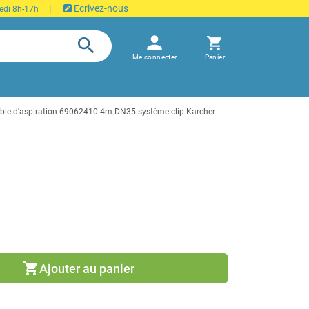
|
Ecrivez-nous
edi 8h-17h
person
search
shopping_cart
Me connecter
Panier
ible d'aspiration 69062410 4m DN35 système clip Karcher
shopping_cart
Ajouter au panier