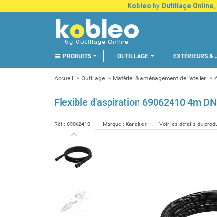
Kobleo
by
Outillage Online
,
PRODUITS
OUTILLAGE
EXTÉRIEURS & 
Accueil
Outillage
Matériel & aménagement de l'atelier
A
Flexible d'aspiration 69062410 4m DN
Réf :
69062410
Marque :
Karcher
Voir les détails du prod
keyboard_arrow_left
Précédent