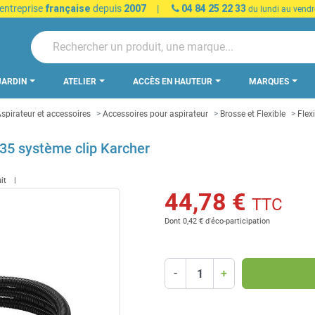
 entreprise
française
depuis
2007
|
04 84 25 22 33
du lundi au vendr
JARDIN
ATELIER
ACCÈS EN HAUTEUR
MARQUES
spirateur et accessoires
Accessoires pour aspirateur
Brosse et Flexible
Flex
35 système clip Karcher
uit
44,78 €
TTC
Dont 0,42 € d'éco-participation
-
+