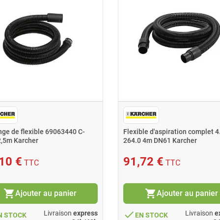
nge de flexible 69063440 C-
Flexible d'aspiration complet 4
,5m Karcher
264.0 4m DN61 Karcher
10 €
91,72 €
TTC
TTC
shopping_cart
shopping_cart
Ajouter au panier
Ajouter au panier
done
Livraison
express
Livraison
e
N STOCK
EN STOCK