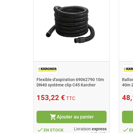
let
Flexible d'aspiration 69062790 10m
Rallo
ème clip
DN40 système clip C45 Karcher
40m 2
153,22 €
48,
TTC
shopping_cart
nier
Ajouter au panier
done
done
ison
express
Livraison
express
EN STOCK
E