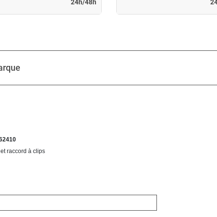
24h/48h
2
arque
062410
et raccord à clips