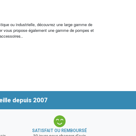
stique ou industrielle, découvrez une large gamme de
archer vous propose également une gamme de pompes et
 accessoires..
ille depuis 2007
SATISFAIT OU REMBOURSÉ
rais
30 jours pour changer d'avis