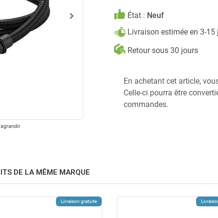
keyboard_arrow_right
État :
Neuf
Suivant
Livraison estimée en 3-15
Retour sous 30 jours
En achetant cet article, vou
Celle-ci pourra être convert
commandes.
'agrandir
ITS DE LA MÊME MARQUE
Livraison gratuite
Livraiso