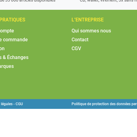
 PRATIQUES
L'ENTREPRISE
compte
Qui sommes nous
de commande
Contact
son
CGV
s & Échanges
arques
 légales - CGU
Politique de protection des données pe