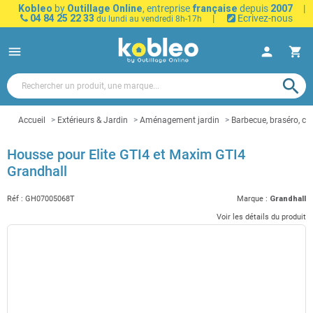
Kobleo
by
Outillage Online
, entreprise
française
depuis
2007
|
04 84 25 22 33
|
Ecrivez-nous
du lundi au vendredi 8h-17h
menu
person
shopping_cart
search
Accueil
Extérieurs & Jardin
Aménagement jardin
Barbecue, braséro, ch
Housse pour Elite GTI4 et Maxim GTI4
Grandhall
Réf :
GH07005068T
Marque :
Grandhall
Voir les détails du produit