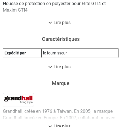
Housse de protection en polyester pour Elite GTI4 et
Maxim GTI4.
expand_more
Lire plus
Caractéristiques
Expédié par
le fournisseur
expand_more
Lire plus
Marque
Grandhall, créée en 1976 à Taiwan. En 2005, la marque
Grandhall lancée en Europe. En 2007, collaboration avec
Porsche Design Studio. En 2020, amélioration totale de la
expand_more
Lire plus