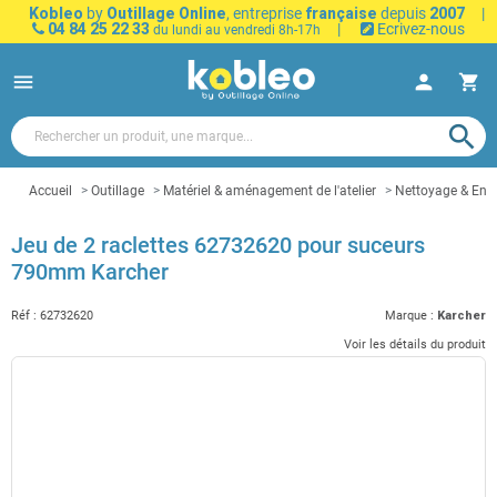
Kobleo
by
Outillage Online
, entreprise
française
depuis
2007
|
04 84 25 22 33
|
Ecrivez-nous
du lundi au vendredi 8h-17h
menu
person
shopping_cart
search
Accueil
Outillage
Matériel & aménagement de l'atelier
Nettoyage & Entr
Jeu de 2 raclettes 62732620 pour suceurs
790mm Karcher
Réf :
62732620
Marque :
Karcher
Voir les détails du produit