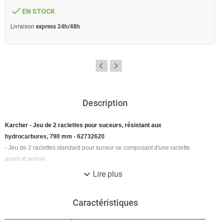
done
EN STOCK
Livraison
express 24h/48h
Description
Karcher - Jeu de 2 raclettes pour suceurs, résistant aux
hydrocarbures, 790 mm - 62732620
- Jeu de 2 raclettes standard pour suceur se composant d'une raclette
avant et arrière.
- Longueur : 790 mm.
expand_more
Lire plus
- En polyuréthane transparent strié, résistant aux hydrocarbures et à
l'usure.
Caractéristiques
- Pour sols fragiles.