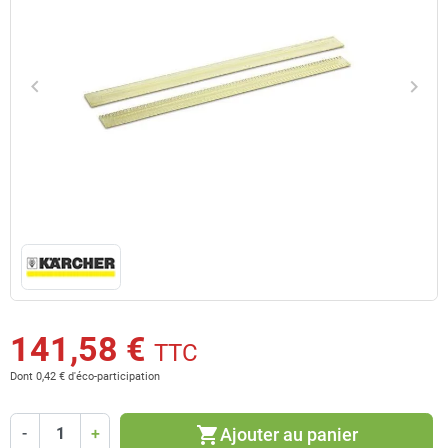
keyboard_arrow_left
keyboard_arrow_right
Précédent
Suiv
141,58 €
TTC
Dont 0,42 € d'éco-participation
shopping_cart
Ajouter au panier
-
+