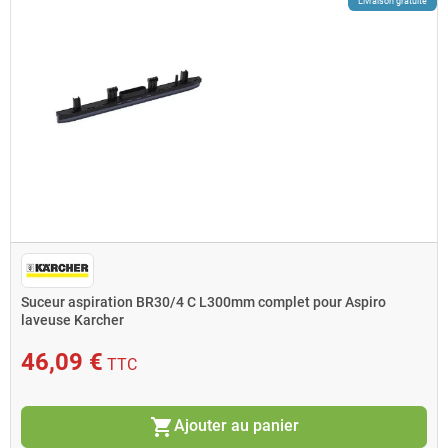
Livraison gratuite
Suceur aspiration BR30/4 C L300mm complet pour Aspiro
laveuse Karcher
46,09 €
TTC
shopping_cart
Ajouter au panier