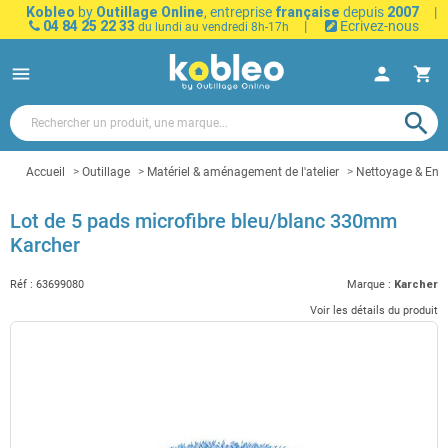
Kobleo
by
Outillage Online
, entreprise
française
depuis
2007
|
04 84 25 22 33
|
Ecrivez-nous
du lundi au vendredi 8h-17h
menu
person
shopping_cart
search
Accueil
Outillage
Matériel & aménagement de l'atelier
Nettoyage & Entr
Lot de 5 pads microfibre bleu/blanc 330mm
Karcher
Réf :
63699080
Marque :
Karcher
Voir les détails du produit