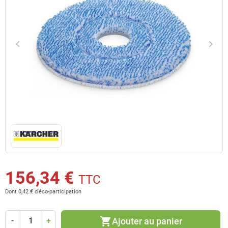
keyboard_arrow_left
keyboard_arrow_right
Précédent
Suiv
156,34 €
TTC
Dont 0,42 € d'éco-participation
shopping_cart
Ajouter au panier
-
+