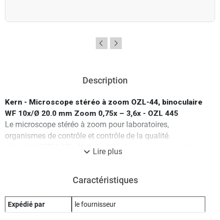
Description
Kern - Microscope stéréo à zoom OZL-44, binoculaire
WF 10x/Ø 20.0 mm Zoom 0,75x – 3,6x - OZL 445
Le microscope stéréo à zoom pour laboratoires,
organismes de contrôle et contrôle de la qualité.
· La série KERN OZL-44 fait partie des microscopes stéréo
expand_more
Lire plus
à zoom qui vous convaincront par leur qualité, leur facilité
de manipulation, leur flexibilité et leur stabilité et aussi par
Caractéristiques
leur prix intéressant
· L'éclairage à lumière incidente et transmise LED prévu en
standard assure un éclairage optimal de votre échantillon
Expédié par
le fournisseur
· Outre ses très bonnes propriétés optiques, il offre grâce à