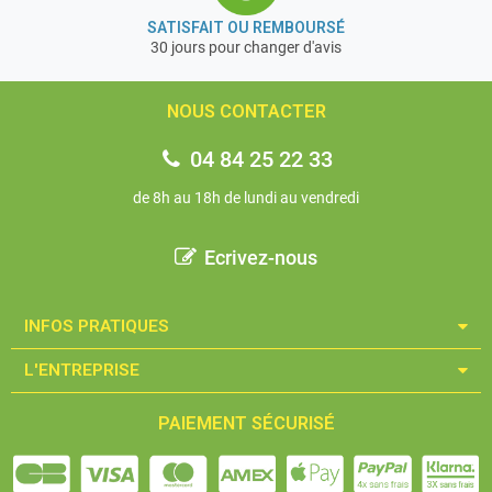
Support : Colonne
SATISFAIT OU REMBOURSÉ
Éclairage : 1W LED (lum. incidente); 0,35W LED (lum.
30 jours pour changer d'avis
transmise)
Dimensions totales L×P×H : 230×235×360 mm
NOUS CONTACTER
Poids brut : 5,500 kg
Poids net : 4,310 kg
04 84 25 22 33
Garantie 3 ans
de 8h au 18h de lundi au vendredi
Ecrivez-nous
INFOS PRATIQUES​
L'ENTREPRISE​
PAIEMENT SÉCURISÉ