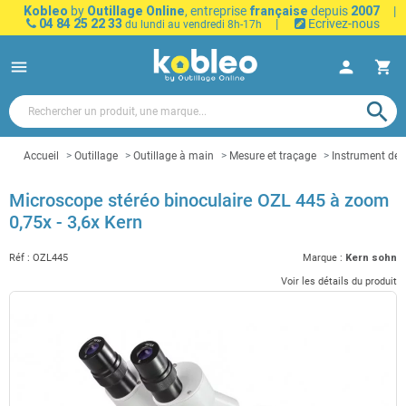
Kobleo
by
Outillage Online
, entreprise
française
depuis
2007
|
04 84 25 22 33
|
Ecrivez-nous
du lundi au vendredi 8h-17h
menu
person
shopping_cart
search
Accueil
Outillage
Outillage à main
Mesure et traçage
Instrument de
Microscope stéréo binoculaire OZL 445 à zoom
0,75x - 3,6x Kern
Réf :
OZL445
Marque :
Kern sohn
Voir les détails du produit