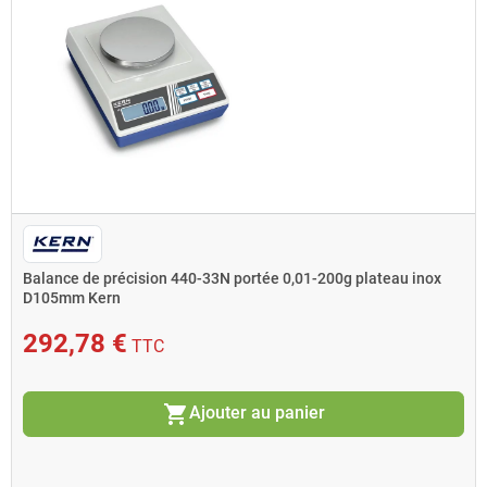
Balance de précision 440-33N portée 0,01-200g plateau inox
D105mm Kern
292,78 €
TTC
shopping_cart
Ajouter au panier