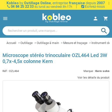
Kobleo
by
Outillage Online
, entreprise
française
depuis
2007
|
04 84 25 22 33
|
Ecrivez-nous
du lundi au vendredi 8h-17h
menu
person
shopping_cart
search
Accueil
Outillage
Outillage à main
Mesure et traçage
Instrument de
Microscope stéréo trinoculaire OZL464 Led 3W
0,7x-4,5x colonne Kern
Réf :
OZL464
Marque :
Kern sohn
Voir les détails du produit