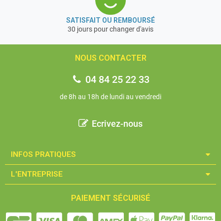
Éclairage à intensité variable
Tube 45° incliné
SATISFAIT OU REMBOURSÉ
Rapport de grossissement : 6,4:1
30 jours pour changer d'avis
Répartition du trajet des rayons 50:50
Distance interoculaire 55 – 75 mm
NOUS CONTACTER
Compensation dioptrique des deux côtés
Dimensions totales L×P×H : 300×240×420 mm
04 84 25 22 33
Poids net env. : 4 kg
Tube : Trinoculaire
de 8h au 18h de lundi au vendredi
Oculaire : HWF 10×/∅ 20 mm
Champ visuel : ∅ 28,6 – 4,4 mm
Ecrivez-nous
Objectif zoom : 0,7× – 4,5×
Support : Colonne
Éclairage : 3W LED (lum. incidente); 3W LED (lum.
INFOS PRATIQUES​
transmise)
L'ENTREPRISE​
« Nous avons choisi pour matériel de pesage de précision,
la marque : Kern & Sohn qui est un fabricant allemand
PAIEMENT SÉCURISÉ
professionnel et de très grande qualité depuis + de 170
ans d’expérience. C’est un gage de qualité et de fiabilité