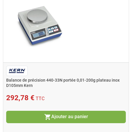
Balance de précision 440-33N portée 0,01-200g plateau inox
D105mm Kern
292,78 €
TTC
shopping_cart
Ajouter au panier