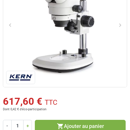
keyboard_arrow_left
keyboard_arrow_right
Précédent
Suiv
617,60 €
TTC
Dont 0,42 € d'éco-participation
shopping_cart
Ajouter au panier
-
+