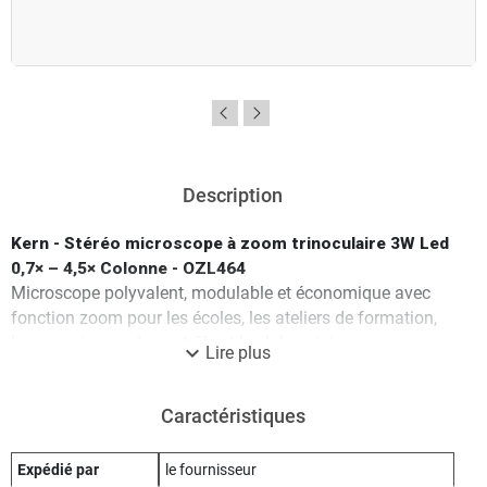
Description
Kern - Stéréo microscope à zoom trinoculaire 3W Led
0,7× – 4,5× Colonne - OZL464
Microscope polyvalent, modulable et économique avec
fonction zoom pour les écoles, les ateliers de formation,
les organismes de contrôle et les laboratoires
expand_more
Lire plus
Les avantages de ce stéréo microscope Kern OZL464
sont :
Caractéristiques
- La série KERN OZL-46 fait partie des loupes binoculaires
à zoom qui vous convaincront par leur qualité, leur facilité
de manipulation, leur flexibilité et leur stabilité et aussi par
Expédié par
le fournisseur