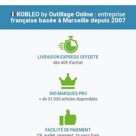
débuts à la démocratisation d’équipements et de
matériels de bricolage jusqu’alors réservés à une clientèle
KOBLEO
by
Outillage Online
: entreprise
professionnelle ou de bricoleurs chevronnés.
française
basée à Marseille depuis 2007
En 1997, l’association de MECAFER au groupe NUAIR, 1er
fabricant mondial de compresseurs à pistons, permet à
l’entreprise d’amplifier sa vocation : offrir le meilleur
service par des produits innovants et économiques.
En février 2017, MECAFER a acquis la société DOMAC
LIVRAISON EXPRESS OFFERTE
basée à Vierzon dans le Cher (18)
dès 40€ d'achat
Cette société commercialise des groupes électrogènes,
des compresseurs d'air et des postes de soudage aux
grandes surfaces de bricolage et grandes surfaces
alimentaires françaises.
500 MARQUES PRO
+ de 33 000 articles disponibles
FACILITÉ DE PAIEMENT
CB, wallet, virement, 3x sans frais