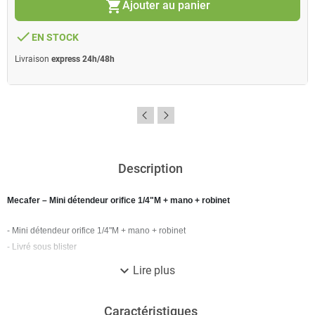
shopping_cart
Ajouter au panier
done
EN STOCK
Livraison
express 24h/48h
Description
Mecafer – Mini détendeur orifice 1/4"M + mano + robinet
- Mini détendeur orifice 1/4"M + mano + robinet
- Livré sous blister
expand_more
Lire plus
Caractéristiques