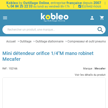
Kobleo
by
Outillage Online
, entreprise
française
depuis
2007
|
04 84 25 22 33
|
Ecrivez-nous
du lundi au vendredi 8h-17h
menu
person
shopping_cart
search
Accueil
Outillage
Outillage stationnaire
Compresseur et outil pneumat
Mini détendeur orifice 1/4"M mano robinet
Mecafer
Réf :
152166
Marque :
Mecafer
Voir les détails du produit