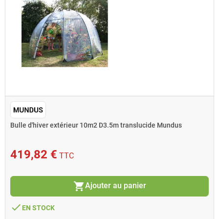
Bulle d'hiver extérieur 10m2 D3.5m translucide Mundus
419,82 €
TTC
shopping_cart
Ajouter au panier
done
EN STOCK