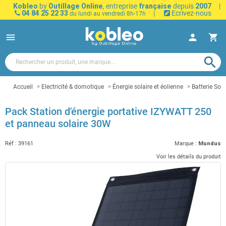
Kobleo
by
Outillage Online
, entreprise
française
depuis
2007
|
04 84 25 22 33
|
Ecrivez-nous
du lundi au vendredi 8h-17h
menu
person
shopping_cart
search
Accueil
Electricité & domotique
Énergie solaire et éolienne
Batterie Sola
Pack Station d'énergie portative IZYWATT 250
et panneau solaire 30W
Réf :
39161
Marque :
Mundus
Voir les détails du produit