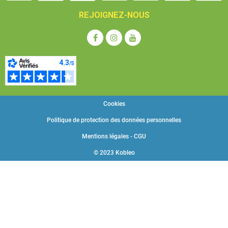
Pack Station d'énergie portative IZYWATT 250 Orium
contient :
REJOIGNEZ-NOUS
- 1 adaptateur allume-cigare femelle 12V
- 1 chargeur secteur
- 1 câble DC 2 m
- 1 panneau solaire monocristallin pliant 30W
- 1 station d'énergie 243Wh avec lampe intégrée 3W
Garantie 2 ans
Cookies
Politique de protection des données personnelles
Mentions légales - CGU
© 2023 Kobleo