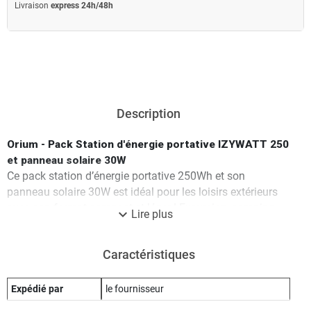
Livraison
express 24h/48h
Description
Orium - Pack Station d'énergie portative IZYWATT 250
et panneau solaire 30W
Ce pack station d’énergie portative 250Wh et son
panneau solaire 30W est idéal pour les loisirs extérieurs
avec son format compact et léger ! Excursion, camping,
expand_more
Lire plus
fourgon, modélisme ou encore sortie pêche, la station
alimente tous vos appareils mobiles. La station d’énergie
Caractéristiques
250Wh permet de générer de l'énergie renouvelable pour
une totale autonomie au quotidien.
Avantages du pack Station d'énergie portative IZYWATT
Expédié par
le fournisseur
250 Orium :