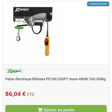
Livraison gratuite
Palan électrique Ribimex PE100/200PT mono 480W 100/200kg
86,04 €
TTC
shopping_cart
Ajouter au panier