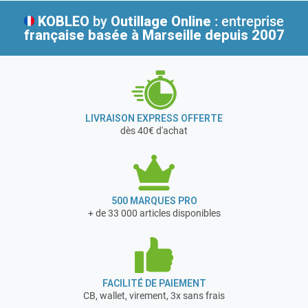
Nombre de brins : 1
KOBLEO
by
Outillage Online
: entreprise
Dimensions chaîne de levage (d x p) : 5 x 15 mm
française
basée à Marseille depuis 2007
Dimensions chaîne de manoeuvre : 5 x 23,7 mm
Hauteur d’élévation : 12 m
Effort sur chaîne de manoeuvre : 16,5 daN
A : 128
B : 122
LIVRAISON EXPRESS OFFERTE
Dimensions H min : 295 mm
dès 40€ d'achat
D : 35
K : 22
Poids avec course standard : 21,1 kg
garantie 2 ans
500 MARQUES PRO
+ de 33 000 articles disponibles
FACILITÉ DE PAIEMENT
CB, wallet, virement, 3x sans frais