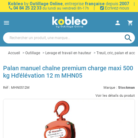
Kobleo
by
Outillage Online
, entreprise
française
depuis
2007
|
04 84 25 22 33
|
Ecrivez-nous
du lundi au vendredi 8h-17h
menu
person
shopping_cart
search
Accueil
Outillage
Levage et travail en hauteur
Treuil, cric, palan et acce
Palan manuel chaîne premium charge maxi 500
kg Hd'élévation 12 m MHN05
Réf :
MHN0512M
Marque :
Stockman
Voir les détails du produit