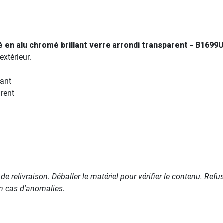
é en alu chromé brillant verre arrondi transparent - B169
extérieur.
lant
arent
s de relivraison. Déballer le matériel pour vérifier le contenu. Re
 en cas d'anomalies.