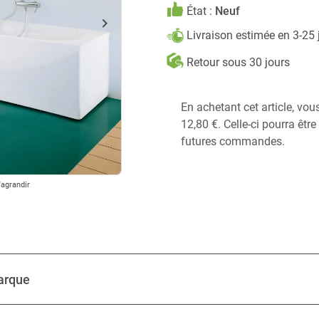
État :
Neuf
keyboard_arrow_right
Suivant
Livraison estimée en 3-25
Retour sous 30 jours
En achetant cet article, vo
12,80 €. Celle-ci pourra êtr
futures commandes.
'agrandir
arque