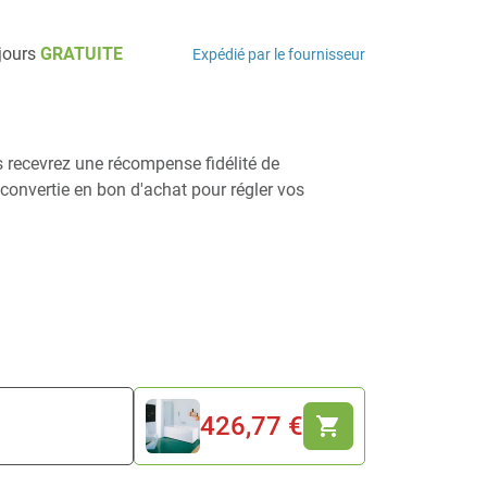
 jours
GRATUITE
Expédié par le fournisseur
us recevrez une récompense fidélité de
e convertie en bon d'achat pour régler vos
426,77 €
shopping_cart