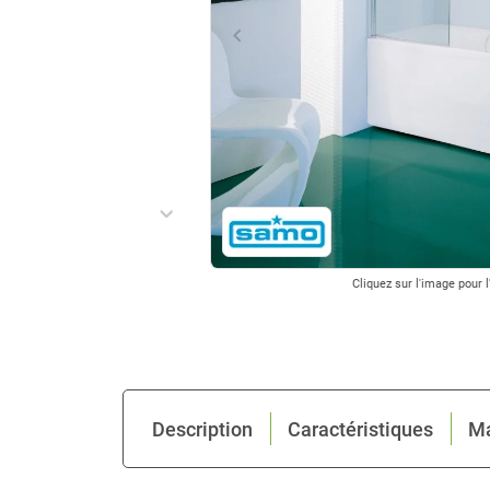
keyboard_arrow_left
Précédent
keyboard_arrow_right
Suivant
Cliquez sur l'image pour l
Description
Caractéristiques
M