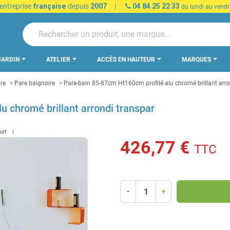
 entreprise
française
depuis
2007
|
04 84 25 22 33
du lundi au vendr
JARDIN
ATELIER
ACCÈS EN HAUTEUR
MARQUES
re
Pare baignoire
Pare-bain 85-87cm Ht160cm profilé alu chromé brillant arro
u chromé brillant arrondi transpar
duit
426,77 €
TTC
-
+