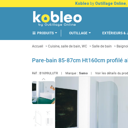
Kobleo
by
Outillage Online
,
PRODUITS
OUTILLAGE
EXTÉRIEURS & 
Accueil
Cuisine, salle de bain, WC
Salle de bain
Baignoi
Pare-bain 85-87cm Ht160cm profilé al
Réf :
B1699ULUTR
Marque :
Samo
Voir les détails du pro
keyboard_arrow_left
Précédent