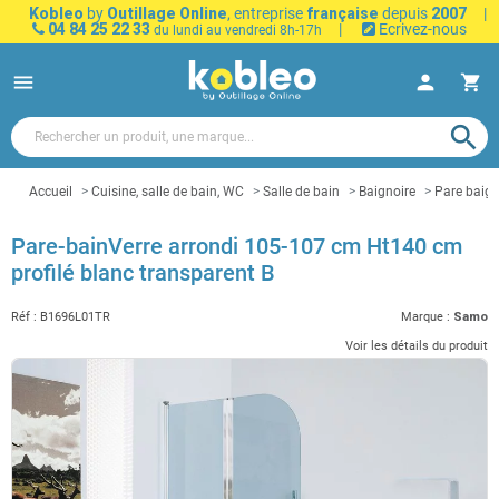
Kobleo
by
Outillage Online
, entreprise
française
depuis
2007
|
04 84 25 22 33
|
Ecrivez-nous
du lundi au vendredi 8h-17h
menu
person
shopping_cart
search
Accueil
Cuisine, salle de bain, WC
Salle de bain
Baignoire
Pare baign
Pare-bainVerre arrondi 105-107 cm Ht140 cm
profilé blanc transparent B
Réf :
B1696L01TR
Marque :
Samo
Voir les détails du produit