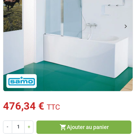
keyboard_arrow_left
keyboard_arrow_right
Précédent
Suiv
476,34 €
TTC
shopping_cart
Ajouter au panier
-
+