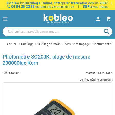
Kobleo
by
Outillage Online
, entreprise
française
depuis
2007
|
04 84 25 22 33
|
Ecrivez-nous
du lundi au vendredi 8h-17h
menu
person
shopping_cart
search
Accueil
Outillage
Outillage à main
Mesure et traçage
Instrument de
Photomètre SO200K. plage de mesure
200000lux Kern
Réf :
SO200K.
Marque :
Kern sohn
Voir les détails du produit