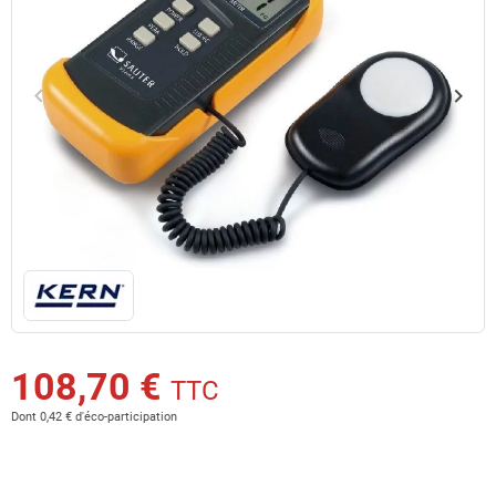
keyboard_arrow_left
keyboard_arrow_right
Précédent
Suiv
108,70 €
TTC
Dont 0,42 € d'éco-participation