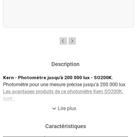
Description
Kern - Photomètre jusqu'à 200 000 lux - SO200K.
Photomètre pour une mesure précise jusqu'à 200 000 lux
Les avantages produits de ce photomètre Kern SO200K.
sont :
- Mesure l'éclairage d'un poste de travail
expand_more
Lire plus
- Permet d'évaluer si un poste de travail est
insuffisamment ou trop éclairé
Caractéristiques
- Photocapteur: Diode en silicone
- Correction de cosinus pour lumière oblique