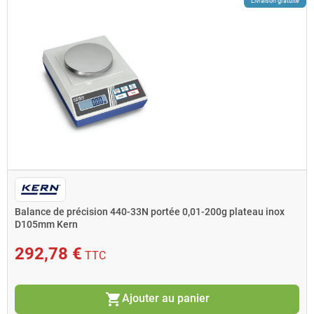
Livraison gratuite
Balance de précision 440-33N portée 0,01-200g plateau inox
D105mm Kern
292,78 €
TTC
shopping_cart
Ajouter au panier