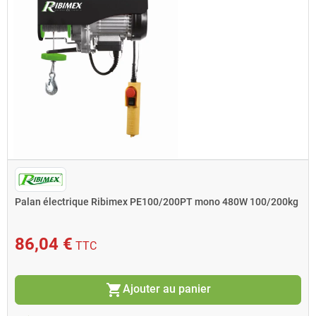
Palan électrique Ribimex PE100/200PT mono 480W 100/200kg
86,04 €
TTC
shopping_cart
Ajouter au panier