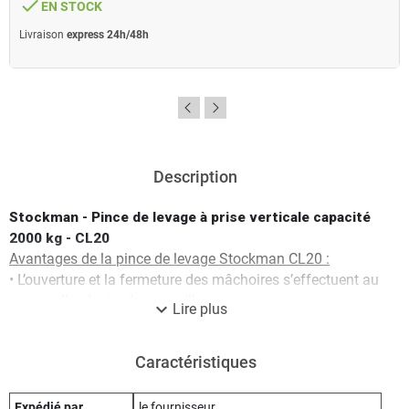
done
EN STOCK
Livraison
express 24h/48h
Description
Stockman - Pince de levage à prise verticale capacité
2000 kg - CL20
Avantages de la pince de levage Stockman CL20 :
• L’ouverture et la fermeture des mâchoires s’effectuent au
moyen d’un levier de verrouillage
expand_more
Lire plus
• Permet le levage et retournement de tôle à 180°
Caractéristiques techniques de la pince de levage
Caractéristiques
Stockman CL20 :
Capacité : 2000 kg
Charge d’essai : 28,4 kn
Expédié par
le fournisseur