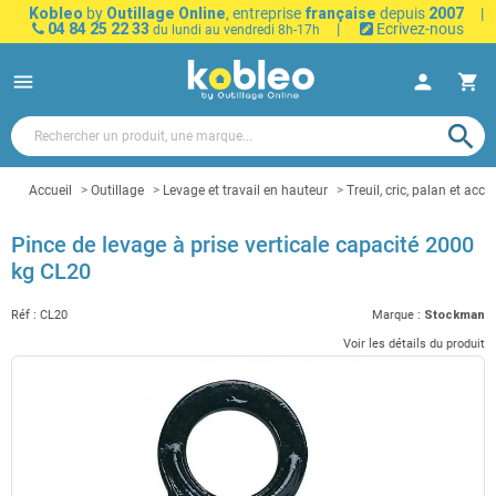
Kobleo
by
Outillage Online
, entreprise
française
depuis
2007
|
04 84 25 22 33
|
Ecrivez-nous
du lundi au vendredi 8h-17h
menu
person
shopping_cart
search
Accueil
Outillage
Levage et travail en hauteur
Treuil, cric, palan et acce
Pince de levage à prise verticale capacité 2000
kg CL20
Réf :
CL20
Marque :
Stockman
Voir les détails du produit