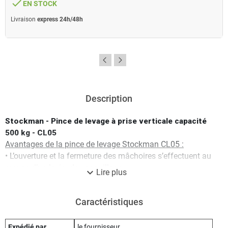
done
EN STOCK
Livraison
express 24h/48h
Description
Stockman - Pince de levage à prise verticale capacité
500 kg - CL05
Avantages de la pince de levage Stockman CL05 :
• L’ouverture et la fermeture des mâchoires s’effectuent au
moyen d’un levier de verrouillage
expand_more
Lire plus
• Permet le levage et retournement de tôle à 180°
Caractéristiques techniques de la pince de levage
Caractéristiques
Stockman CL05 :
Capacité : 500 kg
Charge d’essai : 7,35 kn
Expédié par
le fournisseur