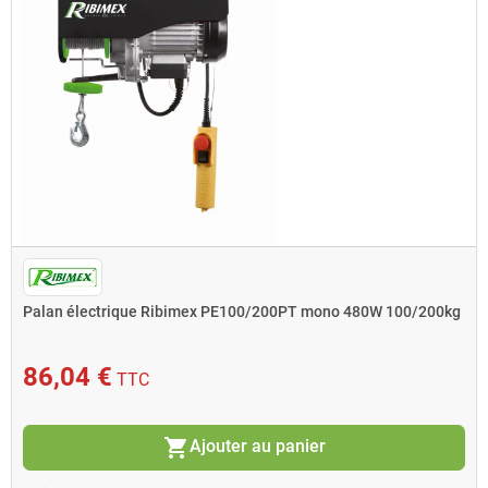
Palan électrique Ribimex PE100/200PT mono 480W 100/200kg
86,04 €
TTC
shopping_cart
Ajouter au panier