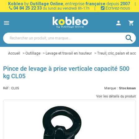
Kobleo
by
Outillage Online
, entreprise
française
depuis
2007
|
04 84 25 22 33
|
Ecrivez-nous
du lundi au vendredi 8h-17h
menu
person
shopping_cart
search
Accueil
Outillage
Levage et travail en hauteur
Treuil, cric, palan et acce
Pince de levage à prise verticale capacité 500
kg CL05
Réf :
CL05
Marque :
Stockman
Voir les détails du produit