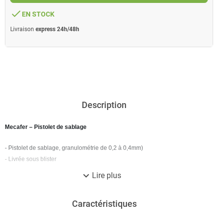
done
EN STOCK
Livraison
express 24h/48h
Description
Mecafer – Pistolet de sablage
- Pistolet de sablage, granulométrie de 0,2 à 0,4mm)
- Livrée sous blister
expand_more
Lire plus
garantie 2 ans
Caractéristiques