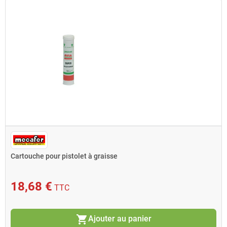
Cartouche pour pistolet à graisse
18,68 €
TTC
shopping_cart
Ajouter au panier