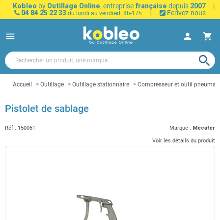
Kobleo
by
Outillage Online
, entreprise
française
depuis
2007
|
04 84 25 22 33
|
Ecrivez-nous
du lundi au vendredi 8h-17h
menu
person
shopping_cart
search
Accueil
Outillage
Outillage stationnaire
Compresseur et outil pneumat
Pistolet de sablage
Réf :
150061
Marque :
Mecafer
Voir les détails du produit