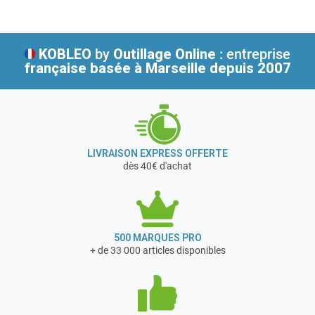
Créée à Tours en 1976, MECAFER se consacre dès ses
débuts à la démocratisation d’équipements et de
matériels de bricolage jusqu’alors réservés à une clientèle
KOBLEO
by
Outillage Online
: entreprise
professionnelle ou de bricoleurs chevronnés.
française
basée à Marseille depuis 2007
En 1997, l’association de MECAFER au groupe NUAIR, 1er
fabricant mondial de compresseurs à pistons, permet à
l’entreprise d’amplifier sa vocation : offrir le meilleur
service par des produits innovants et économiques.
En février 2017, MECAFER a acquis la société DOMAC
LIVRAISON EXPRESS OFFERTE
basée à Vierzon dans le Cher (18)
dès 40€ d'achat
Cette société commercialise des groupes électrogènes,
des compresseurs d'air et des postes de soudage aux
grandes surfaces de bricolage et grandes surfaces
alimentaires françaises.
500 MARQUES PRO
+ de 33 000 articles disponibles