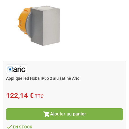
Applique led Hoba IP65 2 alu satiné Aric
122,14 €
TTC
shopping_cart
Ajouter au panier
done
EN STOCK