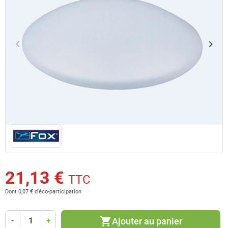
keyboard_arrow_left
keyboard_arrow_right
Précédent
Suiv
21,13 €
TTC
Dont 0,07 € d'éco-participation
shopping_cart
Ajouter au panier
-
+