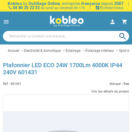
Kobleo
by
Outillage Online
, entreprise
française
depuis
2007
|
04 84 25 22 33
|
Ecrivez-nous
du lundi au vendredi 8h-17h
menu
person
shopping_cart
search
Accueil
Electricité & domotique
Éclairage
Éclairage intérieur
Spot enc
Plafonnier LED ECO 24W 1700Lm 4000K IP44
240V 601431
Réf :
601431
Marque :
Fox
Voir les détails du produit