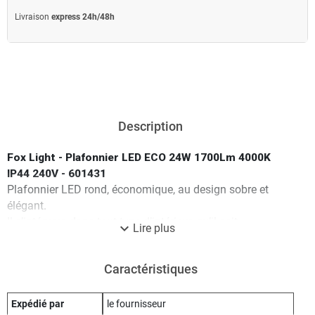
Livraison
express 24h/48h
Description
Fox Light - Plafonnier LED ECO 24W 1700Lm 4000K
IP44 240V - 601431
Plafonnier LED rond, économique, au design sobre et
élégant.
Il s’intégrera dans tout type d’intérieur, qu’il soit
expand_more
Lire plus
contemporain ou classique.
Sa taille permet un gain d’espace ce qui le rend idéal pour
Caractéristiques
des hauteurs sous plafond standards (2m50).
Il offre également une diffusion optimale de la lumière.
Caractéristiques techniques
:
Expédié par
le fournisseur