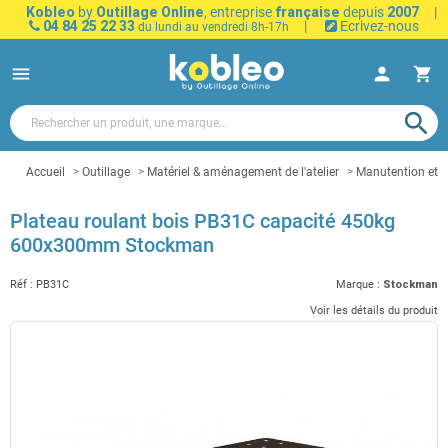
Kobleo
by
Outillage Online
, entreprise
française
depuis
2007
|
04 84 25 22 33
|
Ecrivez-nous
du lundi au vendredi 8h-17h
menu
person
shopping_cart
search
Accueil
Outillage
Matériel & aménagement de l'atelier
Manutention et t
Plateau roulant bois PB31C capacité 450kg
600x300mm Stockman
Réf :
PB31C
Marque :
Stockman
Voir les détails du produit