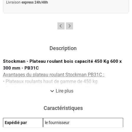
Livraison
express 24h/48h
Description
Stockman - Plateau roulant bois capacité 450 Kg 600 x
300 mm - PB31C
Avantages du plateau roulant Stockman PB31C :
• Plateaux roulants haut de gamme de 450 kg
• Revêtement antidérapant et imputrescible
expand_more
Lire plus
• Bande de protection non tachant sur le périmètre
• Lumière de préhension et trou passage de sangle
Caractéristiques
• Epaisseur plateau 27 mm
• Quatre roues pivotantes caoutchouc non marquante de
diamètre Ø 100 mm
Expédié par
le fournisseur
Caractéristiques techniques du plateau roulant Stockman