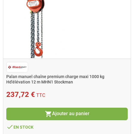
Palan manuel chaîne premium charge maxi 1000 kg
Hd'élévation 12 m MHN1 Stockman
237,72 €
TTC
shopping_cart
Ajouter au panier
done
EN STOCK