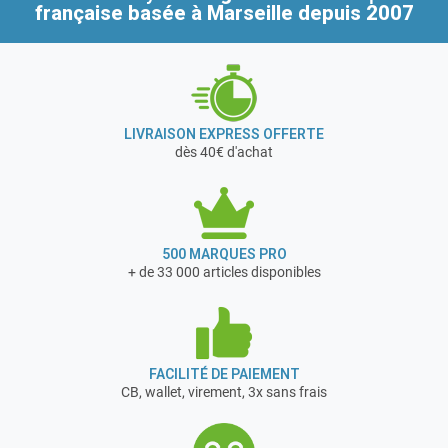
professionnelle ou de bricoleurs chevronnés.
française
basée à Marseille depuis 2007
En 1997, l’association de MECAFER au groupe NUAIR, 1er
fabricant mondial de compresseurs à pistons, permet à
l’entreprise d’amplifier sa vocation : offrir le meilleur
service par des produits innovants et économiques.
En février 2017, MECAFER a acquis la société DOMAC
LIVRAISON EXPRESS OFFERTE
basée à Vierzon dans le Cher (18)
dès 40€ d'achat
Cette société commercialise des groupes électrogènes,
des compresseurs d'air et des postes de soudage aux
grandes surfaces de bricolage et grandes surfaces
alimentaires françaises.
500 MARQUES PRO
+ de 33 000 articles disponibles
FACILITÉ DE PAIEMENT
CB, wallet, virement, 3x sans frais