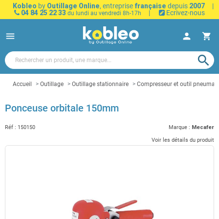
Kobleo
by
Outillage Online
, entreprise
française
depuis
2007
|
04 84 25 22 33
|
Ecrivez-nous
du lundi au vendredi 8h-17h
menu
person
shopping_cart
search
Accueil
Outillage
Outillage stationnaire
Compresseur et outil pneumat
Ponceuse orbitale 150mm
Réf :
150150
Marque :
Mecafer
Voir les détails du produit