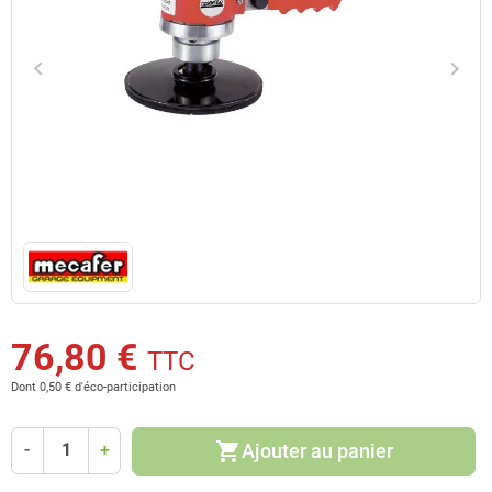
keyboard_arrow_left
keyboard_arrow_right
Précédent
Suiv
76,80 €
TTC
Dont 0,50 € d'éco-participation
shopping_cart
Ajouter au panier
-
+