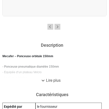
Description
Mecafer – Ponceuse orbitale 150mm
- Ponceuse pneumatique diamètre 150mm
- Equipée d’un plateau Velcro
- Livré sous blister
expand_more
Lire plus
1 an
Garantie
Caractéristiques
Expédié par
le fournisseur