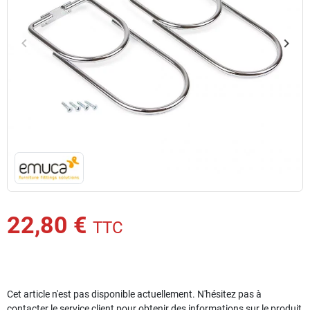
keyboard_arrow_left
keyboard_arrow_right
Précédent
Suiv
22,80 €
TTC
Cet article n'est pas disponible actuellement. N'hésitez pas à
contacter le service client pour obtenir des informations sur le produit