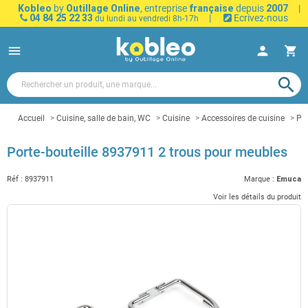
Kobleo
by
Outillage Online
, entreprise
française
depuis
2007
|
04 84 25 22 33
|
Ecrivez-nous
du lundi au vendredi 8h-17h
menu
person
shopping_cart
search
Accueil
Cuisine, salle de bain, WC
Cuisine
Accessoires de cuisine
Por
Porte-bouteille 8937911 2 trous pour meubles
Réf :
8937911
Marque :
Emuca
Voir les détails du produit