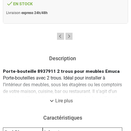
done
EN STOCK
Livraison
express 24h/48h
Description
Porte-bouteille 8937911 2 trous pour meubles Emuca
Porte-bouteilles avec 2 trous. Idéal pour installer à
l’intérieur des meubles, sous les étagères ou les comptoirs
de votre maison, cuisine, bar ou restaurant. Il s’agit d’un
porte-bouteilles pratique pour organiser les bouteilles et
expand_more
Lire plus
profiter de l’espace sur vos étagères ou vos meubles. Il a
une capacité de 2 bouteilles d’un diamètre maximum de
Caractéristiques
90 mm et son design en fil d’acier chromé s’adapte à tout
style de cuisine. Il se caractérise par sa facilité