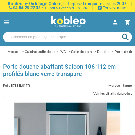
Kobleo
by
Outillage Online
, entreprise
française
depuis
2007
|
04 84 25 22 33
|
Ecrivez-nous
du lundi au vendredi 8h-17h
menu
person
shopping_cart
search
Accueil
Cuisine, salle de bain, WC
Salle de bain
Douche
Porte de do
Porte douche abattant Saloon 106 112 cm
profilés blanc verre transpare
Réf :
B7835L01TR
Marque :
Samo
Voir les détails du produit