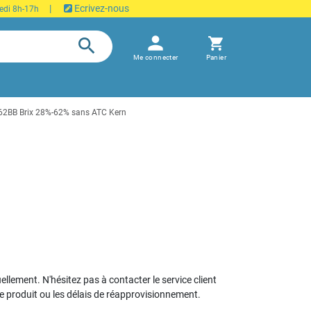
|
Ecrivez-nous
edi 8h-17h
person
search
shopping_cart
Me connecter
Panier
62BB Brix 28%-62% sans ATC Kern
uellement. N'hésitez pas à contacter le service client
le produit ou les délais de réapprovisionnement.