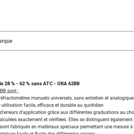
arque
ix 28 % - 62 % sans ATC - ORA 62BB
BB sont :
réfractomètres manuels universels, sans entretien et analogique
utilisation facile, efficace et durable au quotidien
d'erreurs d'application grâce aux différentes graduations au cho
culées exactement et vérifiées. Elles se distinguent également pa
 sont fabriqués en matériaux spéciaux permettant une mesure à 
églage facile et fluide des différentes visions