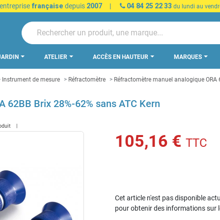
 entreprise
française
depuis
2007
|
04 84 25 22 33
du lundi au vendr
JARDIN
ATELIER
ACCÈS EN HAUTEUR
MARQUES
Instrument de mesure
Réfractomètre
Réfractomètre manuel analogique ORA 
A 62BB Brix 28%-62% sans ATC Kern
roduit
105,16 €
TTC
Cet article n'est pas disponible act
pour obtenir des informations sur 