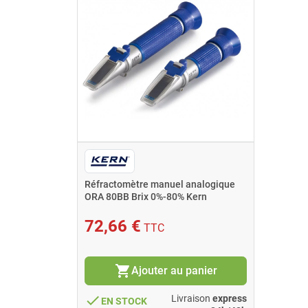
Réfractomètre manuel analogique
ORA 80BB Brix 0%-80% Kern
72,66 €
TTC
shopping_cart
Ajouter au panier
done
Livraison
express
EN STOCK