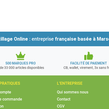
illage Online
: entreprise
française
basée à Marse
500 MARQUES PRO
FACILITÉ DE PAIEMENT
de 33 000 articles disponibles
CB, wallet, virement, 3x sans f
 PRATIQUES
L'ENTREPRISE
compte
Qui sommes nous
de commande
Contact
son
CGV