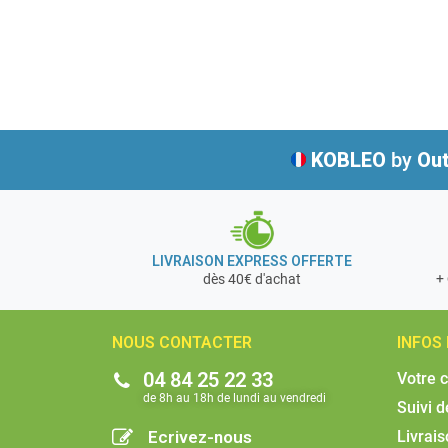
KOBLEO
by
Out
LIVRAISON EXPRESS OFFERTE
+ 
dès 40€ d'achat
NOUS CONTACTER
INFOS
04 84 25 22 33
Votre 
de 8h au 18h de lundi au vendredi​
Suivi 
Ecrivez-nous
Livrai