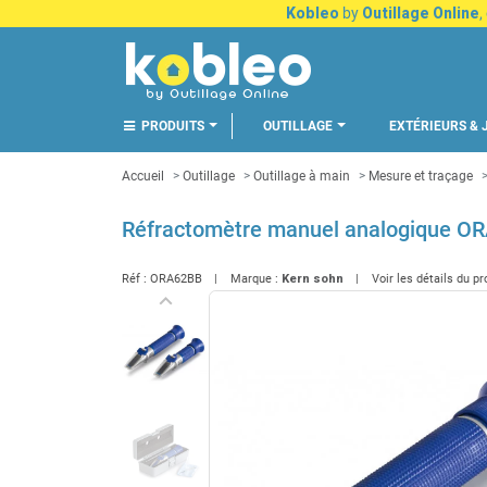
Kobleo
by
Outillage Online
,
PRODUITS
OUTILLAGE
EXTÉRIEURS & 
Accueil
Outillage
Outillage à main
Mesure et traçage
Réfractomètre manuel analogique OR
Réf :
ORA62BB
Marque :
Kern sohn
Voir les détails du p
keyboard_arrow_left
Précédent