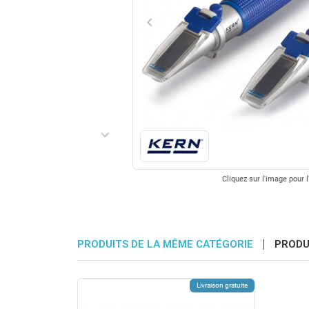
keyboard_arrow_left
Précédent
keyboard_arrow_right
Suivant
Cliquez sur l'image pour l
PRODUITS DE LA MÊME CATÉGORIE
PRODU
Livraison gratuite