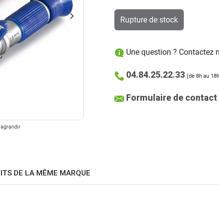
keyboard_arrow_right
Rupture de stock
Suivant
Une question ? Contactez no
04.84.25.22.33
(de 8h au 18h
Formulaire de contact
'agrandir
ITS DE LA MÊME MARQUE