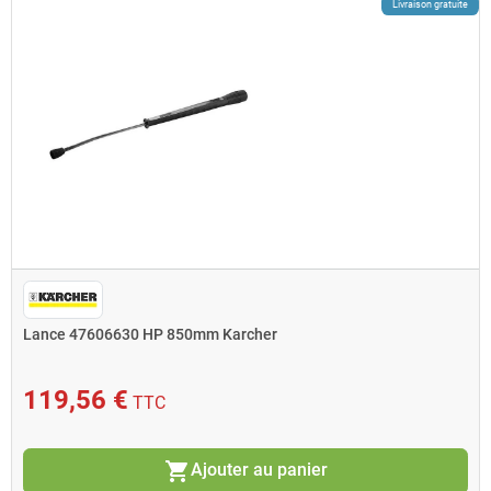
Livraison gratuite
Lance 47606630 HP 850mm Karcher
119,56 €
TTC
shopping_cart
Ajouter au panier