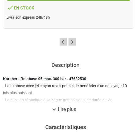
done
EN STOCK
Livraison
express 24h/48h
Description
Karcher - Rotabuse 05 max. 300 bar - 47632530
- La rotabuse avec jet crayon rotatif permet de bénéficier d'un nettoyage 10
fois plus puissant.
- La buse en céramique et la bague garantissent une durée de vie
maximale.
expand_more
Lire plus
- Autres données de référence : Max. 300 bar, 30 MPa, 85 °C.
Caractéristiques