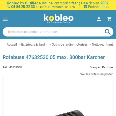
Kobleo
by
Outillage Online
, entreprise
française
depuis
2007
|
04 84 25 22 33
|
Ecrivez-nous
du lundi au vendredi 8h-17h
menu
person
shopping_cart
search
Accueil
Extérieurs & Jardin
Outils de jardin motorisés
Nettoyeur haute 
Rotabuse 47632530 05 max. 300bar Karcher
Réf :
47632530
Marque :
Karcher
Voir les détails du produit