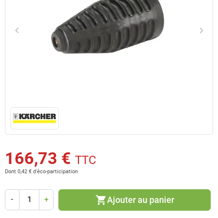
keyboard_arrow_left
keyboard_arrow_right
Précédent
Suiv
166,73 €
TTC
Dont 0,42 € d'éco-participation
shopping_cart
Ajouter au panier
-
+