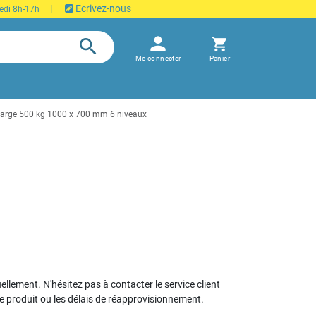
|
Ecrivez-nous
edi 8h-17h
person
search
shopping_cart
Me connecter
Panier
harge 500 kg 1000 x 700 mm 6 niveaux
uellement. N'hésitez pas à contacter le service client
le produit ou les délais de réapprovisionnement.