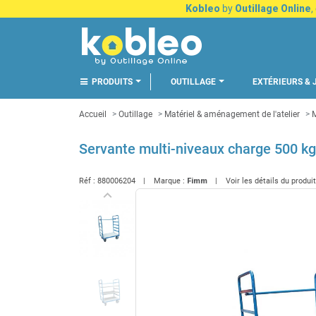
Kobleo
by
Outillage Online
,
PRODUITS
OUTILLAGE
EXTÉRIEURS & 
Accueil
Outillage
Matériel & aménagement de l'atelier
M
Servante multi-niveaux charge 500 k
Réf :
880006204
Marque :
Fimm
Voir les détails du produi
keyboard_arrow_left
Précédent