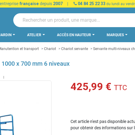
 entreprise
française
depuis
2007
|
04 84 25 22 33
du lundi au vendr
JARDIN
ATELIER
ACCÈS EN HAUTEUR
MARQUES
anutention et transport
Chariot
Chariot servante
Servante multi-niveaux c
g 1000 x 700 mm 6 niveaux
t
425,99 €
TTC
Cet article n'est pas disponible act
pour obtenir des informations sur 