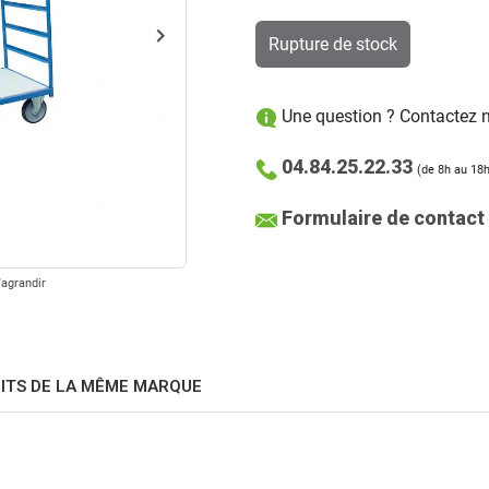
keyboard_arrow_right
Rupture de stock
Suivant
Une question ? Contactez no
04.84.25.22.33
(de 8h au 18h
Formulaire de contact
'agrandir
ITS DE LA MÊME MARQUE