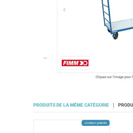
keyboard_arrow_left
Précédent
keyboard_arrow_right
Suivant
Cliquez sur l'image pour l
PRODUITS DE LA MÊME CATÉGORIE
PRODU
Livraison gratuite