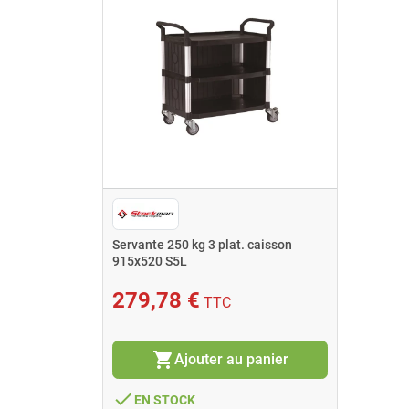
Servante 250 kg 3 plat. caisson
915x520 S5L
279,78 €
TTC
shopping_cart
Ajouter au panier
done
EN STOCK