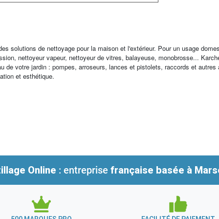
 des solutions de nettoyage pour la maison et l'extérieur. Pour un usage dome
ression, nettoyeur vapeur, nettoyeur de vitres, balayeuse, monobrosse... K
au de votre jardin : pompes, arroseurs, lances et pistolets, raccords et autres
sation et esthétique.
illage Online
: entreprise
française
basée à Marse
500 MARQUES PRO
FACILITÉ DE PAIEMENT