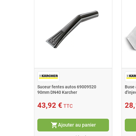
35 avec
Suceur fentes autos 69009520
Buse 
90mm DN40 Karcher
d'inj
43,92 €
28,
TTC
shopping_cart
nier
Ajouter au panier