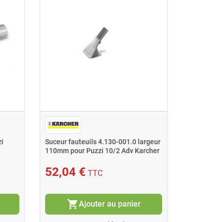
zi
Suceur fauteuils 4.130-001.0 largeur
Jeu de bu
110mm pour Puzzi 10/2 Adv Karcher
suceurs et
52,04 €
29,30
TTC
shopping_cart
shopping_cart
Ajouter au panier