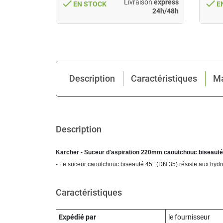
done
done
ison
express
Livraison
express
EN STOCK
E
24h/48h
24h/48h
Description
Caractéristiques
M
Description
Karcher - Suceur d'aspiration 220mm caoutchouc biseaut
- Le suceur caoutchouc biseauté 45° (DN 35) résiste aux hydr
Caractéristiques
Expédié par
le fournisseur