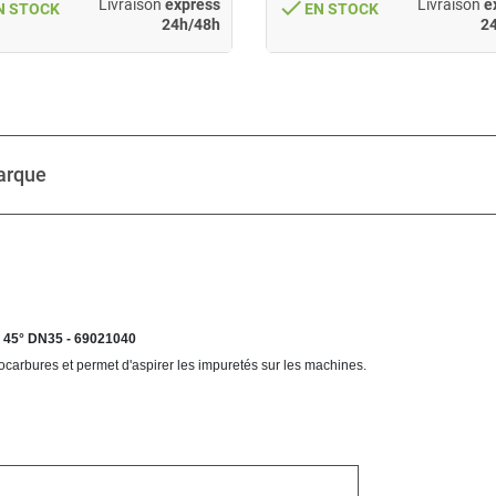
done
Livraison
express
Livraison
e
N STOCK
EN STOCK
24h/48h
2
arque
é 45° DN35 - 69021040
ocarbures et permet d'aspirer les impuretés sur les machines.