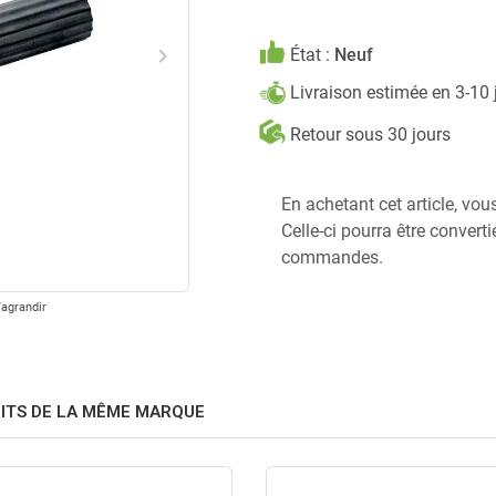
keyboard_arrow_right
État :
Neuf
Suivant
Livraison estimée en 3-10
Retour sous 30 jours
En achetant cet article, vou
Celle-ci pourra être convert
commandes.
'agrandir
ITS DE LA MÊME MARQUE