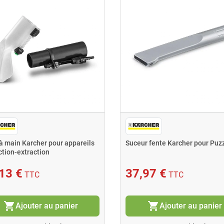
à main Karcher pour appareils
Suceur fente Karcher pour Puz
ection-extraction
13 €
37,97 €
TTC
TTC
shopping_cart
shopping_cart
Ajouter au panier
Ajouter au panier