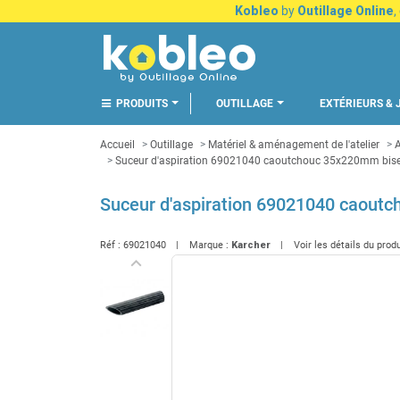
Kobleo
by
Outillage Online
,
PRODUITS
OUTILLAGE
EXTÉRIEURS & 
Accueil
Outillage
Matériel & aménagement de l'atelier
A
Suceur d'aspiration 69021040 caoutchouc 35x220mm bise
Suceur d'aspiration 69021040 caout
Réf :
69021040
Marque :
Karcher
Voir les détails du prod
keyboard_arrow_left
Précédent