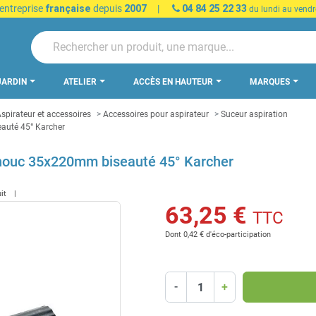
 entreprise
française
depuis
2007
|
04 84 25 22 33
du lundi au vendr
JARDIN
ATELIER
ACCÈS EN HAUTEUR
MARQUES
spirateur et accessoires
Accessoires pour aspirateur
Suceur aspiration
auté 45° Karcher
chouc 35x220mm biseauté 45° Karcher
uit
63,25 €
TTC
Dont 0,42 € d'éco-participation
-
+