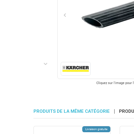
keyboard_arrow_left
Précédent
keyboard_arrow_right
Suivant
Cliquez sur l'image pour l
PRODUITS DE LA MÊME CATÉGORIE
PRODU
Livraison gratuite