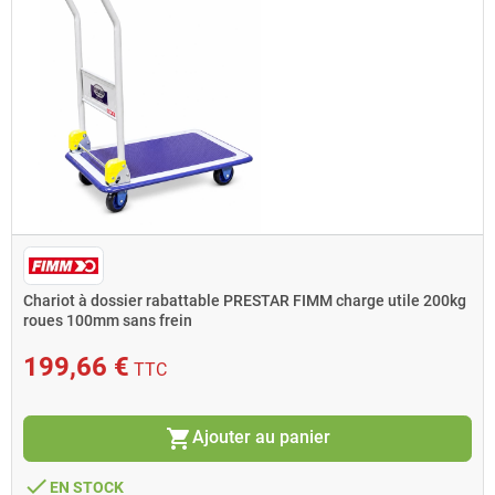
Chariot à dossier rabattable PRESTAR FIMM charge utile 200kg
roues 100mm sans frein
199,66 €
TTC
shopping_cart
Ajouter au panier
done
EN STOCK