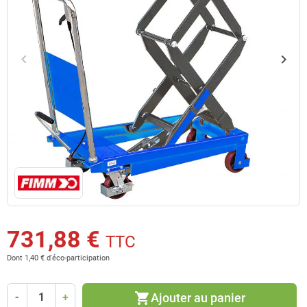
keyboard_arrow_left
keyboard_arrow_right
Précédent
Suiv
731,88 €
TTC
Dont 1,40 € d'éco-participation
shopping_cart
Ajouter au panier
-
+