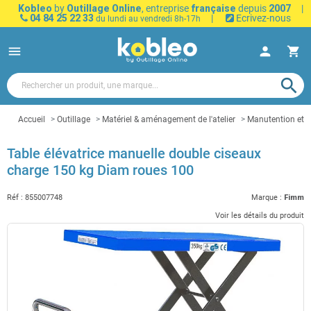
Kobleo
by
Outillage Online
, entreprise
française
depuis
2007
|
04 84 25 22 33
|
Ecrivez-nous
du lundi au vendredi 8h-17h
menu
person
shopping_cart
search
Accueil
Outillage
Matériel & aménagement de l'atelier
Manutention et t
Table élévatrice manuelle double ciseaux
charge 150 kg Diam roues 100
Réf :
855007748
Marque :
Fimm
Voir les détails du produit