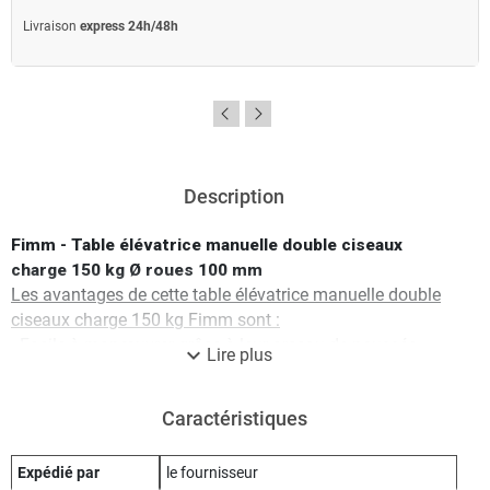
Livraison
express 24h/48h
Description
Fimm - Table élévatrice manuelle double ciseaux
charge 150 kg Ø roues 100 mm
Les avantages de cette table élévatrice manuelle double
ciseaux charge 150 kg Fimm sont :
- Facile à manœuvrer grâce à leur arceau de poussée,
expand_more
Lire plus
cette table élévatrice mobile constitue un moyen pratique
de levée des produits de façon occasionnelle.
Caractéristiques
- Levée hydraulique du plateau par pédale au pied.
- Le contrôle de descente s’effectue à l’aide d’un levier
monté sur l’arceau de poussée.
Expédié par
le fournisseur